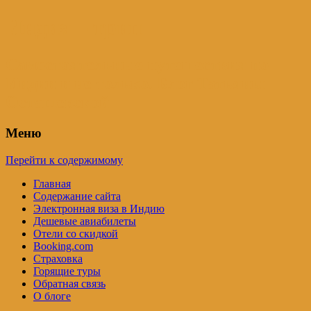
Индия – трип
Самостоятельные путешествия по
Индии и не только. Блог Татьяны
Осташевской
Меню
Перейти к содержимому
Главная
Содержание сайта
Электронная виза в Индию
Дешевые авиабилеты
Отели со скидкой
Booking.com
Страховка
Горящие туры
Обратная связь
О блоге