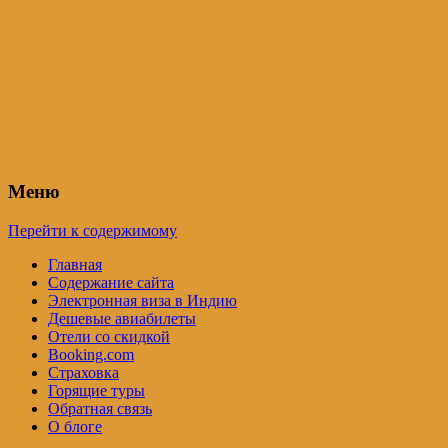
Индия – трип
Самостоятельные путешествия по
Индии и не только. Блог Татьяны
Осташевской
Меню
Перейти к содержимому
Главная
Содержание сайта
Электронная виза в Индию
Дешевые авиабилеты
Отели со скидкой
Booking.com
Страховка
Горящие туры
Обратная связь
О блоге