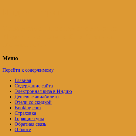
Индия – трип
Самостоятельные путешествия по
Индии и не только. Блог Татьяны
Осташевской
Меню
Перейти к содержимому
Главная
Содержание сайта
Электронная виза в Индию
Дешевые авиабилеты
Отели со скидкой
Booking.com
Страховка
Горящие туры
Обратная связь
О блоге