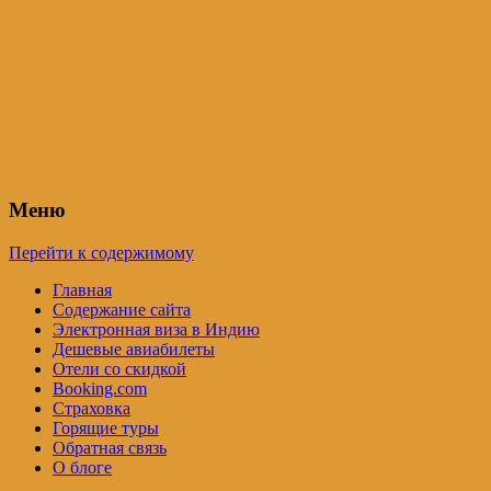
Индия – трип
Самостоятельные путешествия по
Индии и не только. Блог Татьяны
Осташевской
Меню
Перейти к содержимому
Главная
Содержание сайта
Электронная виза в Индию
Дешевые авиабилеты
Отели со скидкой
Booking.com
Страховка
Горящие туры
Обратная связь
О блоге