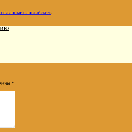
 связанные с английским
.
ДИЮ
ечены
*