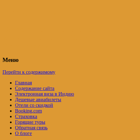
Индия – трип
Самостоятельные путешествия по
Индии и не только. Блог Татьяны
Осташевской
Меню
Перейти к содержимому
Главная
Содержание сайта
Электронная виза в Индию
Дешевые авиабилеты
Отели со скидкой
Booking.com
Страховка
Горящие туры
Обратная связь
О блоге