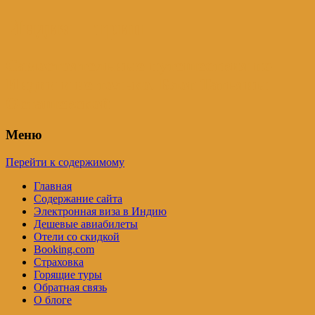
Индия – трип
Самостоятельные путешествия по
Индии и не только. Блог Татьяны
Осташевской
Меню
Перейти к содержимому
Главная
Содержание сайта
Электронная виза в Индию
Дешевые авиабилеты
Отели со скидкой
Booking.com
Страховка
Горящие туры
Обратная связь
О блоге