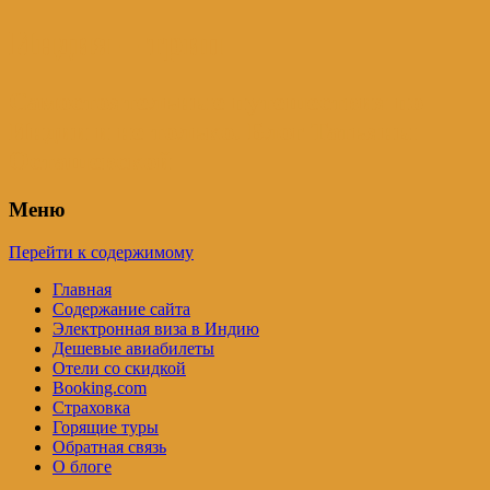
Индия – трип
Самостоятельные путешествия по
Индии и не только. Блог Татьяны
Осташевской
Меню
Перейти к содержимому
Главная
Содержание сайта
Электронная виза в Индию
Дешевые авиабилеты
Отели со скидкой
Booking.com
Страховка
Горящие туры
Обратная связь
О блоге