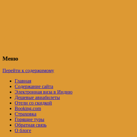
Индия – трип
Самостоятельные путешествия по
Индии и не только. Блог Татьяны
Осташевской
Меню
Перейти к содержимому
Главная
Содержание сайта
Электронная виза в Индию
Дешевые авиабилеты
Отели со скидкой
Booking.com
Страховка
Горящие туры
Обратная связь
О блоге