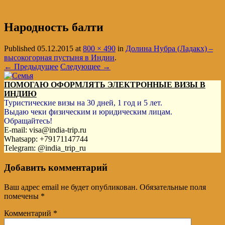
Народность балти
Published
05.12.2015
at
800 × 490
in
Долина Нубра (Ладакх) –
высокогорная пустыня в Индии
.
← Предыдущее
Следующее →
ПОМОГАЮ ОФОРМЛЯТЬ ЭЛЕКТРОННЫЕ ВИЗЫ В
ИНДИЮ
Туристические визы на 30 дней, 1 год и 5 лет.
Выдаю чеки физическим и юридическим лицам.
Обращайтесь!
E-mail: visa@india-trip.ru
Whatsapp: +79171147744
Telegram: @india_trip_ru
Добавить комментарий
Ваш адрес email не будет опубликован.
Обязательные поля
помечены
*
Комментарий
*