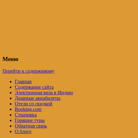
Индия – трип
Самостоятельные путешествия по
Индии и не только. Блог Татьяны
Осташевской
Меню
Перейти к содержимому
Главная
Содержание сайта
Электронная виза в Индию
Дешевые авиабилеты
Отели со скидкой
Booking.com
Страховка
Горящие туры
Обратная связь
О блоге