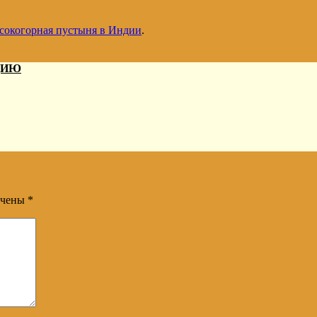
ысокогорная пустыня в Индии
.
ДИЮ
ечены
*