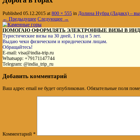
Дорога в горах
Published
05.12.2015
at
800 × 555
in
Долина Нубра (Ладакх) – в
← Предыдущее
Следующее →
ПОМОГАЮ ОФОРМЛЯТЬ ЭЛЕКТРОННЫЕ ВИЗЫ В ИН
Туристические визы на 30 дней, 1 год и 5 лет.
Выдаю чеки физическим и юридическим лицам.
Обращайтесь!
E-mail: visa@india-trip.ru
Whatsapp: +79171147744
Telegram: @india_trip_ru
Добавить комментарий
Ваш адрес email не будет опубликован.
Обязательные поля пом
Комментарий
*