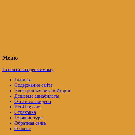
Индия – трип
Самостоятельные путешествия по
Индии и не только. Блог Татьяны
Осташевской
Меню
Перейти к содержимому
Главная
Содержание сайта
Электронная виза в Индию
Дешевые авиабилеты
Отели со скидкой
Booking.com
Страховка
Горящие туры
Обратная связь
О блоге