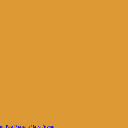
и и не только. Блог Татьяны Осташевс
н, Рам Раджа и Чатурбхудж
.