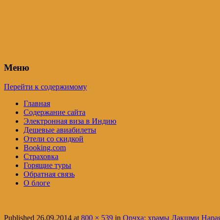
Индия – трип
Самостоятельные путешествия по Инди
Меню
Перейти к содержимому
Главная
Содержание сайта
Электронная виза в Индию
Дешевые авиабилеты
Отели со скидкой
Booking.com
Страховка
Горящие туры
Обратная связь
О блоге
Published
26.09.2014
at
800 × 539
in
Орчха: храмы Лакшми Нарая