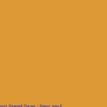
и и не только. Блог Татьяны Осташевс
пал), Нижний Писанг – Навал, день 8
.