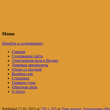
Индия – трип
Самостоятельные путешествия по Инди
Меню
Перейти к содержимому
Главная
Содержание сайта
Электронная виза в Индию
Дешевые авиабилеты
Отели со скидкой
Booking.com
Страховка
Горящие туры
Обратная связь
О блоге
Published
17.01.2015
at
770 × 355
in
Трек вокруг Аннапурны (Не