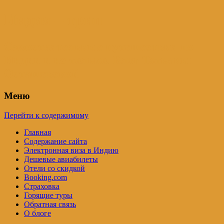
Индия – трип
Самостоятельные путешествия по
Индии и не только. Блог Татьяны
Осташевской
Меню
Перейти к содержимому
Главная
Содержание сайта
Электронная виза в Индию
Дешевые авиабилеты
Отели со скидкой
Booking.com
Страховка
Горящие туры
Обратная связь
О блоге