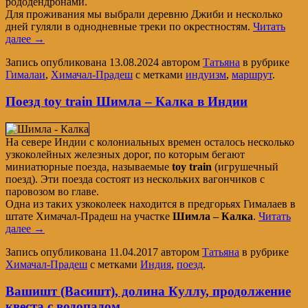
рододендронами.
Для проживания мы выбрали деревню Джиби и несколько
дней гуляли в однодневные треки по окрестностям.
Читать
далее
→
Запись опубликована
13.08.2024
автором
Татьяна
в рубрике
Гималаи
,
Химачал-Прадеш
с метками
индуизм
,
маршрут
.
Поезд toy train Шимла – Калка в Индии
На севере Индии с колониальных времен осталось несколько
узкоколейных железных дорог, по которым бегают
миниатюрные поезда, называемые
toy train
(игрушечный
поезд). Эти поезда состоят из нескольких вагончиков с
паровозом во главе.
Одна из таких узкоколеек находится в предгорьях Гималаев в
штате Химачал-Прадеш на участке
Шимла – Калка
.
Читать
далее
→
Запись опубликована
11.04.2017
автором
Татьяна
в рубрике
Химачал-Прадеш
с метками
Индия
,
поезд
.
Вашишт (Васишт), долина Куллу, продолжение
квеста с водопадом