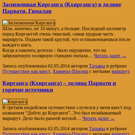
Заснеженная Кирганга (Кхирганга) в долине
Парвати, Гималаи
Шли, конечно, не 10 минут, а больше. Последний километр
перед Киргангой очень тяжелый, самая трудная часть
маршрута. Подъем такой крутой, что останавливаешься после
каждого шага.
Когда я наконец долезла – было ощущение, что на
заброшенную полярную станцию попала…
Читать далее
→
Запись опубликована
02.05.2014
автором
Татьяна
в рубрике
Путешествие как квест
,
Химачал-Прадеш
с метками
маршрут
.
Кирганга (Кхирганга) – долина Парвати и
горячие источники
В третьем индийском путешествии случился у меня квест под
названием “Дойти до Кирганги”. Это был незабываемый
маршрут. Дело было ранней весной…
Читать далее
→
Запись опубликована
02.05.2014
автором
Татьяна
в рубрике
Путешествие как квест
,
Химачал-Прадеш
с метками
маршрут
.