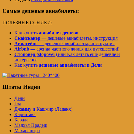
Самые дешевые авиабилеты:
ПОЛЕЗНЫЕ ССЫЛКИ:
Как купить
авиабилет дешево
Скайсканер
— дешевые авиабилеты, инструкция
Авиасейлс
— дешевые авиабилеты, инструкция
Airbnb
— аренда частного жилья для путешествий
Стоповер (stopover)
или Как летать еще дешевле и
интереснее
Как купить
дешевые авиабилеты в Дели
Штаты Индии
Дели
Гоа
Джамму и Кашмир (Ладакх)
Карнатака
Керала
Мадхья-Прадеш
Махараштра