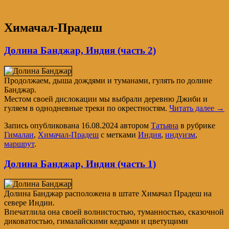
Химачал-Прадеш
Долина Банджар, Индия (часть 2)
Продолжаем, дыша дождями и туманами, гулять по долине
Банджар.
Местом своей дислокации мы выбрали деревню Джиби и
гуляем в однодневные треки по окрестностям.
Читать далее
→
Запись опубликована
16.08.2024
автором
Татьяна
в рубрике
Гималаи
,
Химачал-Прадеш
с метками
Индия
,
индуизм
,
маршрут
.
Долина Банджар, Индия (часть 1)
Долина Банджар расположена в штате Химачал Прадеш на
севере Индии.
Впечатлила она своей волнистостью, туманностью, сказочной
диковатостью, гималайскими кедрами и цветущими