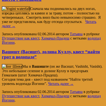
Сначала мы поднимались на двух ногах,
изредка цепляясь за камни и за траву, потом – полностью на
четвереньках. Смотреть вниз было невыносимо страшно. Я
уже не представляла, как буду отсюда спускаться.
Читать
далее
→
Запись опубликована
02.06.2014
автором
Татьяна
в рубрике
Путешествие как квест
,
Химачал-Прадеш
с метками
водопад
Йогини
.
Вашишт (Васишт), долина Куллу, квест “найти
грот в водопаде”
Мы в
Вашиште
(он же Васишт, Vashisht, Vasisht).
Это небольшое селение в долине Куллу в предгорьях
Гималаев (штат Химачал-Прадеш).
Сегодня тема дня – квест под названием “Найти третий
уровень водопада Йогини”.
Читать далее
→
Запись опубликована
02.06.2014
автором
Татьяна
в рубрике
Путешествие как квест
,
Химачал-Прадеш
с метками
водопад
Йогини
.