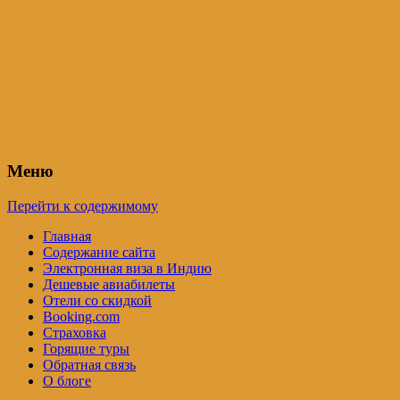
Индия – трип
Самостоятельные путешествия по
Индии и не только. Блог Татьяны
Осташевской
Меню
Перейти к содержимому
Главная
Содержание сайта
Электронная виза в Индию
Дешевые авиабилеты
Отели со скидкой
Booking.com
Страховка
Горящие туры
Обратная связь
О блоге