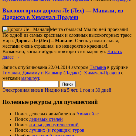
Высокогорная дорога Ле (Лех) — Манали, из
Ладакха в Химачал-Прадеш
Мечта сбылась! Мы по ней проехали!
По одной из самых красивых и сложных высокогорных трасс
мира.
Дорога Ле (Лех) – Манали
. Очень утомительная,
местами очень страшная, но невероятно красивая!..
Возможно, когда-нибудь я повторю этот маршрут.
Читать
далее
→
Запись опубликована
22.04.2014
автором
Татьяна
в рубрике
Гималаи
,
Джамму и Кашмир (Ладакх)
,
Химачал-Прадеш
с
метками
маршрут
.
Найти:
Электронная виза в Индию на 5 лет, 1 год и 30 дней
Полезные ресурсы для путешествий
Поиск дешевых авиабилетов
Авиасейлс
Поиск
дешевых отелей
Поиск
жилья для путешествий
Поиск
лучших (и горящих) туров
Подбор
выгодной страховки