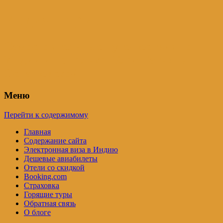
Индия – трип
Самостоятельные путешествия по
Индии и не только. Блог Татьяны
Осташевской
Меню
Перейти к содержимому
Главная
Содержание сайта
Электронная виза в Индию
Дешевые авиабилеты
Отели со скидкой
Booking.com
Страховка
Горящие туры
Обратная связь
О блоге