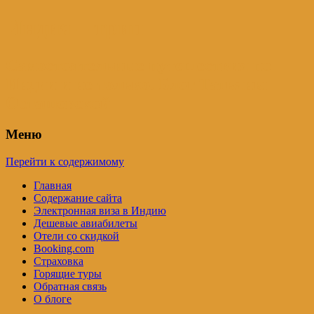
Индия – трип
Самостоятельные путешествия по
Индии и не только. Блог Татьяны
Осташевской
Меню
Перейти к содержимому
Главная
Содержание сайта
Электронная виза в Индию
Дешевые авиабилеты
Отели со скидкой
Booking.com
Страховка
Горящие туры
Обратная связь
О блоге