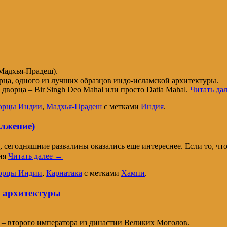
 Мадхья-Прадеш).
рца, одного из лучших образцов индо-исламской архитектуры.
дворца – Bir Singh Deo Mahal или просто Datia Mahal.
Читать да
орцы Индии
,
Мадхья-Прадеш
с метками
Индия
.
лжение)
, сегодняшние развалины оказались еще интереснее. Если то, ч
дня
Читать далее
→
орцы Индии
,
Карнатака
с метками
Хампи
.
 архитектуры
– второго императора из династии Великих Моголов.