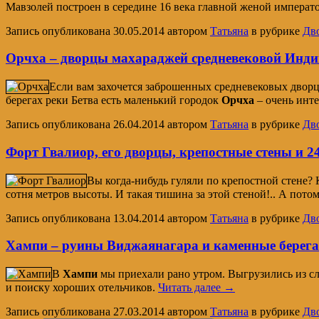
Мавзолей построен в середине 16 века главной женой импера
Запись опубликована
30.05.2014
автором
Татьяна
в рубрике
Дв
Орчха – дворцы махараджей средневековой Инди
Если вам захочется заброшенных средневековых дворц
берегах реки Бетва есть маленький городок
Орчха
– очень инт
Запись опубликована
26.04.2014
автором
Татьяна
в рубрике
Дв
Форт Гвалиор, его дворцы, крепостные стены и 2
Вы когда-нибудь гуляли по крепостной стене? К
сотня метров высоты. И такая тишина за этой стеной!.. А пото
Запись опубликована
13.04.2014
автором
Татьяна
в рубрике
Дв
Хампи – руины Виджаянагара и каменные берег
В
Хампи
мы приехали рано утром. Выгрузились из сли
и поиску хороших отельчиков.
Читать далее
→
Запись опубликована
27.03.2014
автором
Татьяна
в рубрике
Дв