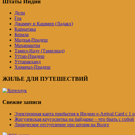
Штаты Индии
Дели
Гоа
Джамму и Кашмир (Ладакх)
Карнатака
Керала
Мадхья-Прадеш
Махараштра
Тамил-Наду (Тамилнад)
Уттар-Прадеш
Уттаракханд
Химачал-Прадеш
ЖИЛЬЕ ДЛЯ ПУТЕШЕСТВИЙ
Свежие записи
Электронная карта прибытия в Индию e-Arrival Card с 1 о
Жигулевская кругосветка на байдарке – что брать с собой
Лирическое отступление про шторм на Волге