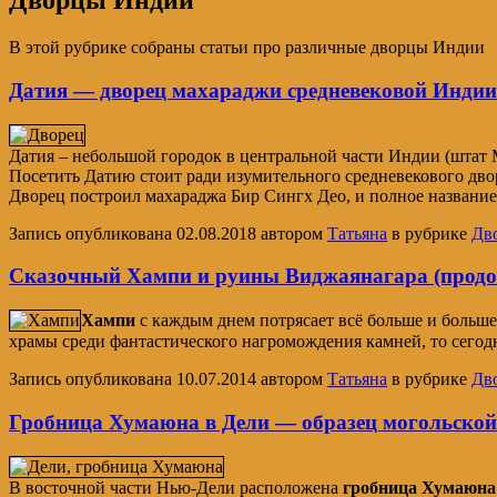
Дворцы Индии
В этой рубрике собраны статьи про различные дворцы Индии
Датия — дворец махараджи средневековой Индии
Датия – небольшой городок в центральной части Индии (штат
Посетить Датию стоит ради изумительного средневекового дво
Дворец построил махараджа Бир Сингх Део, и полное название 
Запись опубликована
02.08.2018
автором
Татьяна
в рубрике
Дв
Сказочный Хампи и руины Виджаянагара (продо
Хампи
с каждым днем потрясает всё больше и больше
храмы среди фантастического нагромождения камней, то сего
Запись опубликована
10.07.2014
автором
Татьяна
в рубрике
Дв
Гробница Хумаюна в Дели — образец могольской
В восточной части Нью-Дели расположена
гробница Хумаюна