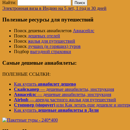
Найти:
Электронная виза в Индию на 5 лет, 1 год и 30 дней
Полезные ресурсы для путешествий
Поиск дешевых авиабилетов
Авиасейлс
Поиск
дешевых отелей
Поиск
жилья для путешествий
Поиск
лучших (и горящих) туров
Подбор
выгодной страховки
Самые дешевые авиабилеты:
ПОЛЕЗНЫЕ ССЫЛКИ:
Как купить
авиабилет дешево
Скайсканер
— дешевые авиабилеты, инструкция
Авиасейлс
— дешевые авиабилеты, инструкция
Airbnb
— аренда частного жилья для путешествий
Стоповер (stopover)
или Как летать еще дешевле и интер
Как купить
дешевые авиабилеты в Дели