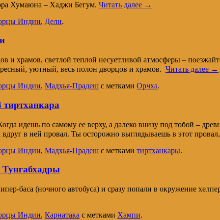
тора Хумаюна – Хаджи Бегум.
Читать далее
→
орцы Индии
,
Дели
.
и
ов и храмов, светлой теплой несуетливой атмосферы – поезжай
ересный, уютный, весь полон дворцов и храмов.
Читать далее
→
орцы Индии
,
Мадхья-Прадеш
с метками
Орчха
.
4 тиртханкара
огда идешь по самому ее верху, а далеко внизу под тобой – дре
м вдруг в ней провал. Ты осторожно выглядываешь в этот провал
орцы Индии
,
Мадхья-Прадеш
с метками
тиртханкары
.
а Тунгабхадры
пер-баса (ночного автобуса) и сразу попали в окружение хелпе
орцы Индии
,
Карнатака
с метками
Хампи
.