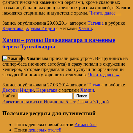
фантастическими каменными берегами, кроме сказочных
развалин, банановых рощ и зеленых рисовых полей, в
Хампи
находятся старинные индуистские храмы.
Читать далее
→
Запись опубликована
29.03.2014
автором
Татьяна
в рубрике
Карнатака
,
Храмы Индии
с метками
Хампи
.
Хампи – руины Виджаянагара и каменные
берега Тунгабхадры
В
Хампи
мы приехали рано утром. Выгрузились из
слипер-баса (ночного автобуса) и сразу попали в окружение
хелперов, которые предлагали свои услуги по организации
экскурсий и поиску хороших отельчиков.
Читать далее
→
Запись опубликована
27.03.2014
автором
Татьяна
в рубрике
Дворцы Индии
,
Карнатака
с метками
Хампи
.
Найти:
Электронная виза в Индию на 5 лет, 1 год и 30 дней
Полезные ресурсы для путешествий
Поиск дешевых авиабилетов
Авиасейлс
Поиск
дешевых отелей