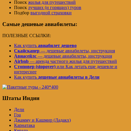
Поиск
жилья для путешествий
Поиск
лучших (и горящих) туров
Подбор
выгодной страховки
Самые дешевые авиабилеты:
ПОЛЕЗНЫЕ ССЫЛКИ:
Как купить
авиабилет дешево
Скайсканер
— дешевые авиабилеты, инструкция
Авиасейлс
— дешевые авиабилеты, инструкция
Airbnb
— аренда частного жилья для путешествий
Стоповер (stopover)
или Как летать еще дешевле и
интереснее
Как купить
дешевые авиабилеты в Дели
Штаты Индии
Дели
Гоа
Джамму и Кашмир (Ладакх)
Карнатака
Керала