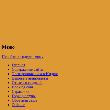
Индия – трип
Самостоятельные путешествия по
Индии и не только. Блог Татьяны
Осташевской
Меню
Перейти к содержимому
Главная
Содержание сайта
Электронная виза в Индию
Дешевые авиабилеты
Отели со скидкой
Booking.com
Страховка
Горящие туры
Обратная связь
О блоге