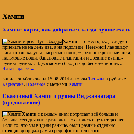
Хампи
Хампи: карта, как добраться, когда лучше ехать
Хампи
– то место, куда следует
приехать не на день-два, а на подольше. Неземной ландшафт,
гигантские валуны, нагретые солнцем, зеленые рисовые поля,
пальмовые рощи, банановые плантации и древние руины-
руины-руины… Здесь можно бродить до бесконечности…
Читать далее
→
Запись опубликована
15.08.2014
автором
Татьяна
в рубрике
Карнатака
,
Полезное
с метками
Хампи
.
Сказочный Хампи и руины Виджаянагара
(продолжение)
Хампи
с каждым днем потрясает всё больше и
больше, сегодняшние развалины оказались еще интереснее.
Если то, что мы видели раньше, были разные отдельно
стоящие дворцы-храмы среди фантастического