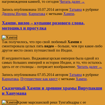
нагромождения камней, то сегодня
Читать далее
→
Запись опубликована
10.07.2014
автором
Татьяна
в рубрике
Дворцы Индии
,
Карнатака
с метками
Хампи
.
Хампи, видео – купание розового слона,
мотоцикл и прогулка
Так получилось, что про свой любимый
Хампи
я
смонтировала целых пять
видео
– больше, чем про какое-либо
другое место своих путешествий по Индии.
И неудивительно. Виджаянагарская империя была одной из
самых больших империй в истории Индии, и то, что осталось
здесь от ее столицы – потрясает воображение.
Читать далее
→
Запись опубликована
07.05.2014
автором
Татьяна
в рубрике
Карнатака
,
Путешествие как квест
с метками
Хампи
.
Сказочный Хампи и древние храмы Вирупакши
и Ханумана
Кроме марсианской реки Тунгабхадры с ее