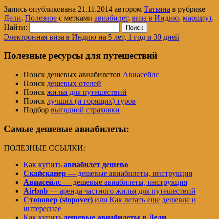
Запись опубликована
21.11.2014
автором
Татьяна
в рубрике
Дели
,
Полезное
с метками
авиабилет
,
виза в Индию
,
маршрут
.
Найти:
Электронная виза в Индию на 5 лет, 1 год и 30 дней
Полезные ресурсы для путешествий
Поиск дешевых авиабилетов
Авиасейлс
Поиск
дешевых отелей
Поиск
жилья для путешествий
Поиск
лучших (и горящих) туров
Подбор
выгодной страховки
Самые дешевые авиабилеты:
ПОЛЕЗНЫЕ ССЫЛКИ:
Как купить
авиабилет дешево
Скайсканер
— дешевые авиабилеты, инструкция
Авиасейлс
— дешевые авиабилеты, инструкция
Airbnb
— аренда частного жилья для путешествий
Стоповер (stopover)
или Как летать еще дешевле и
интереснее
Как купить
дешевые авиабилеты в Дели