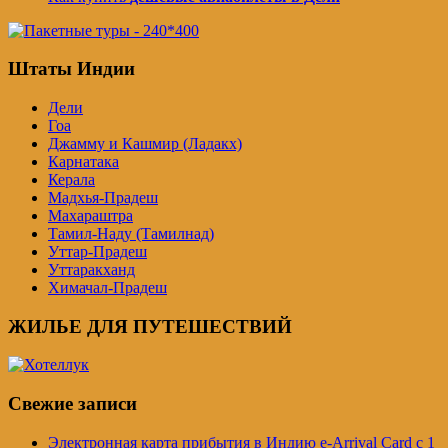
Штаты Индии
Дели
Гоа
Джамму и Кашмир (Ладакх)
Карнатака
Керала
Мадхья-Прадеш
Махараштра
Тамил-Наду (Тамилнад)
Уттар-Прадеш
Уттаракханд
Химачал-Прадеш
ЖИЛЬЕ ДЛЯ ПУТЕШЕСТВИЙ
Свежие записи
Электронная карта прибытия в Индию e-Arrival Card с 1