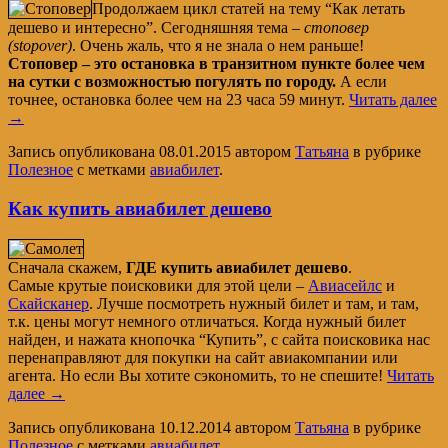
Продолжаем цикл статей на тему “Как летать
дешево и интересно”. Сегодняшняя тема –
стоповер
(stopover)
. Очень жаль, что я не знала о нем раньше!
Стоповер – это остановка в транзитном пункте более чем
на сутки с возможностью погулять по городу.
А если
точнее, остановка более чем на 23 часа 59 минут.
Читать далее
→
Запись опубликована
08.01.2015
автором
Татьяна
в рубрике
Полезное
с метками
авиабилет
.
Как купить авиабилет дешево
Сначала скажем,
ГДЕ купить авиабилет дешево
.
Самые крутые поисковики для этой цели –
Авиасейлс
и
Скайсканер
. Лучше посмотреть нужный билет и там, и там,
т.к. цены могут немного отличаться. Когда нужный билет
найден, и нажата кнопочка “Купить”, с сайта поисковика нас
перенаправляют для покупки на сайт авиакомпании или
агента. Но если Вы хотите сэкономить, то не спешите!
Читать
далее
→
Запись опубликована
10.12.2014
автором
Татьяна
в рубрике
Полезное
с метками
авиабилет
.