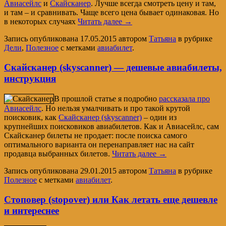
Авиасейлс
и
Скайсканер
. Лучше всегда смотреть цену и там,
и там – и сравнивать. Чаще всего цена бывает одинаковая. Но
в некоторых случаях
Читать далее
→
Запись опубликована
17.05.2015
автором
Татьяна
в рубрике
Дели
,
Полезное
с метками
авиабилет
.
Скайсканер (skyscanner) — дешевые авиабилеты,
инструкция
В прошлой статье я подробно
рассказала про
Авиасейлс
. Но нельзя умалчивать и про такой крутой
поисковик, как
Скайсканер (skyscanner)
– один из
крупнейших поисковиков авиабилетов. Как и Авиасейлс, сам
Скайсканер билеты не продает: после поиска самого
оптимального варианта он перенаправляет нас на сайт
продавца выбранных билетов.
Читать далее
→
Запись опубликована
29.01.2015
автором
Татьяна
в рубрике
Полезное
с метками
авиабилет
.
Стоповер (stopover) или Как летать еще дешевле
и интереснее