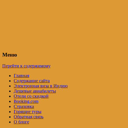
Индия – трип
Самостоятельные путешествия по
Индии и не только. Блог Татьяны
Осташевской
Меню
Перейти к содержимому
Главная
Содержание сайта
Электронная виза в Индию
Дешевые авиабилеты
Отели со скидкой
Booking.com
Страховка
Горящие туры
Обратная связь
О блоге