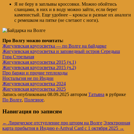
Я не беру в заплывы кроссовки. Можно обойтись
сланцами, в них и в воду можно зайти, если берег
каменистый. Еще удобнее – кроксы и разные их аналоги
с ремешком на пятке (не слетают с ноги).
Про Волгу можно почитать:
Жигулевская кругосветка — по Волге на байдарке
Жигулевская кругосветка и заповедный остров Середыш
Гора Стрельная
Жигулевская кругосветка 2015 (ч.1)
Жигулевская кругосветка 2015 (ч.2)
Про баржи и прочие теплоходы
Ностальгия не по Индии
Жигулевская кругосветка 2024
Жигулевская кругосветка 2025
Запись опубликована
08.09.2025
автором
Татьяна
в рубрике
По Волге
,
Полезное
.
Навигация по записям
←
Лирическое отступление про шторм на Волге
Электронная
карта прибытия в Индию e-Arrival Card с 1 октября 2025
→