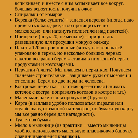
вспыхивает, и вместе с ним вспыхивает всё вокруг,
большая вероятность получить ожог.
Спиральки от комаров
Веревка (белье сушить) + запасная веревка (иногда надо
привязать к байдарке, чтоб протащить ее по
мелководью, или натянуть полиэтилен над палаткой).
Прищепки (штук 20, не меньше) – прицеплять
развешенную для просушки мокрую одежду.
Пакеты 120 литров прочные (хоть у нас теперь всё
упаковано в гермы, но несколько больших черных
пакетов все равно берем – ставим в них контейнеры с
продуктами и хозтоварами).
Перчатки (плыть). Мы плаваем в перчатках. Покупаем
тканевые строительные – защищаем руки от мозолей и
от солнца. Берем по две пары на человека.
Костровая перчатка – плотная брезентовая (снимать
котелок с костра, поправлять котелок в костре и т.п.)
Маленькие пакеты для продуктов (1 рулон)
Карта (в заплыве удобно пользоваться maps.me или
organic.maps, скачанной на телефон, но бумажную карту
мы все равно берем для наглядности).
Туалетная бумага
Мыло в мыльнице (из практики – вместо мыльницы
удобнее использовать маленькую пластиковую баночку
с завинчивающейся крышкой).