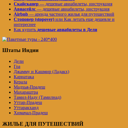
Скайсканер
— дешевые авиабилеты, инструкция
Авиасейлс
— дешевые авиабилеты, инструкция
Airbnb
— аренда частного жилья для путешествий
Стоповер (stopover)
или Как летать еще дешевле и
интереснее
Как купить
дешевые авиабилеты в Дели
Штаты Индии
Дели
Гоа
Джамму и Кашмир (Ладакх)
Карнатака
Керала
Мадхья-Прадеш
Махараштра
Тамил-Наду (Тамилнад)
Уттар-Прадеш
Уттаракханд
Химачал-Прадеш
ЖИЛЬЕ ДЛЯ ПУТЕШЕСТВИЙ