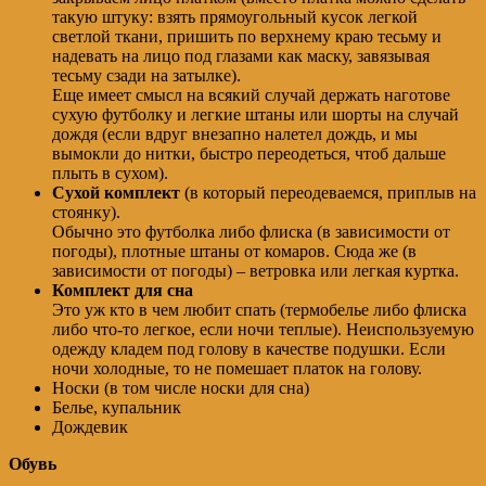
такую штуку: взять прямоугольный кусок легкой
светлой ткани, пришить по верхнему краю тесьму и
надевать на лицо под глазами как маску, завязывая
тесьму сзади на затылке).
Еще имеет смысл на всякий случай держать наготове
сухую футболку и легкие штаны или шорты на случай
дождя (если вдруг внезапно налетел дождь, и мы
вымокли до нитки, быстро переодеться, чтоб дальше
плыть в сухом).
Сухой комплект
(в который переодеваемся, приплыв на
стоянку).
Обычно это футболка либо флиска (в зависимости от
погоды), плотные штаны от комаров. Сюда же (в
зависимости от погоды) – ветровка или легкая куртка.
Комплект для сна
Это уж кто в чем любит спать (термобелье либо флиска
либо что-то легкое, если ночи теплые). Неиспользуемую
одежду кладем под голову в качестве подушки. Если
ночи холодные, то не помешает платок на голову.
Носки (в том числе носки для сна)
Белье, купальник
Дождевик
Обувь