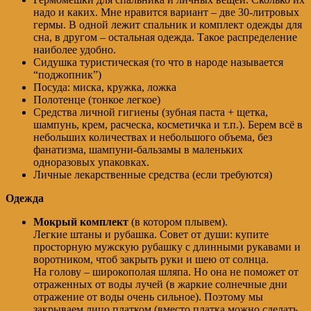
надо и каких. Мне нравится вариант – две 30-литровых
гермы. В одной лежит спальник и комплект одежды для
сна, в другом – остальная одежда. Такое распределение
наиболее удобно.
Сидушка туристическая (то что в народе называется
“поджопник”)
Посуда: миска, кружка, ложка
Полотенце (тонкое легкое)
Средства личной гигиены (зубная паста + щетка,
шампунь, крем, расческа, косметичка и т.п.). Берем всё в
небольших количествах и небольшого объема, без
фанатизма, шампуни-бальзамы в маленьких
одноразовых упаковках.
Личные лекарственные средства (если требуются)
Одежда
Мокрый комплект
(в котором плывем).
Легкие штаны и рубашка. Совет от души: купите
просторную мужскую рубашку с длинными рукавами и
воротником, чтоб закрыть руки и шею от солнца.
На голову – широкополая шляпа. Но она не поможет от
отраженных от воды лучей (в жаркие солнечные дни
отражение от воды очень сильное). Поэтому мы
закрываем лицо платком (вместо платка можно сделать