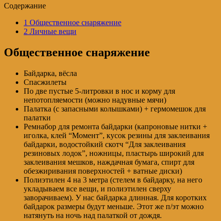
Содержание
1
Общественное снаряжение
2
Личные вещи
Общественное снаряжение
Байдарка, вёсла
Спасжилеты
По две пустые 5-литровки в нос и корму для
непотопляемости (можно надувные мячи)
Палатка (с запасными колышками) + гермомешок для
палатки
Ремнабор для ремонта байдарки (капроновые нитки +
иголка, клей “Момент”, кусок резины для заклеивания
байдарки, водостойкий скотч “Для заклеивания
резиновых лодок”, ножницы, пластырь широкий для
заклеивания мешков, наждачная бумага, спирт для
обезжиривания поверхностей + ватные диски)
Полиэтилен 4 на 3 метра (стелем в байдарку, на него
укладываем все вещи, и полиэтилен сверху
заворачиваем). У нас байдарка длинная. Для коротких
байдарок размеры будут меньше. Этот же п/эт можно
натянуть на ночь над палаткой от дождя.