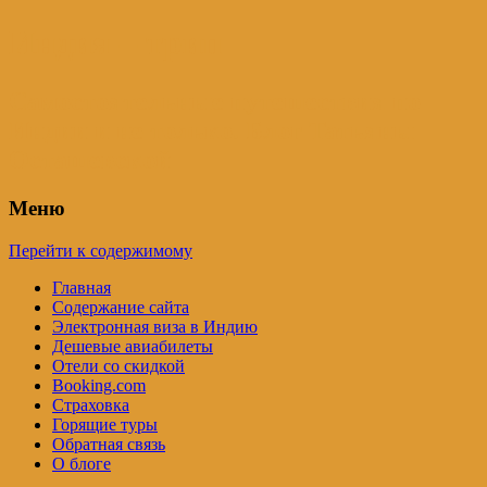
Индия – трип
Самостоятельные путешествия по
Индии и не только. Блог Татьяны
Осташевской
Меню
Перейти к содержимому
Главная
Содержание сайта
Электронная виза в Индию
Дешевые авиабилеты
Отели со скидкой
Booking.com
Страховка
Горящие туры
Обратная связь
О блоге