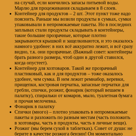
на случай, если кончились запасы питьевой воды.
Марлю для процеживания складываем в 8 слоев.
Контейнер для продуктов – 2 шт. Этот пункт тоже надо
пояснить. Раньше мы возили продукты в сумках, сумки
упаковывали в непромокаемые пакеты. Но в последних
заплывах стали продукты складывать в контейнеры,
такие большие прозрачные, которые плотно
закрываются крышкой и защелкиваются, и это оказалось
намного удобнее: в них всё аккуратно лежит, и всё сразу
видно, т.к. они прозрачные. (Важный совет: контейнеры
брать разного размера, чтоб один в другой ставился,
когда опустеет).
Контейнер для хозтоваров. Такой же прозрачный
пластиковый, как и для продуктов – тоже оказалось
удобнее, чем сумка. В нем лежит ремнабор, веревки,
прищепки, костровая перчатка, запасные перчатки для
гребли, спички, розжиг, фонарик (который вешаем в
палатку), спиральки от комаров, мыло, туалетная бумага
и прочая мелочевка.
Фонарик в палатку
Спички (много) – плотно упаковать в непромокаемые
пакеты и разложить по разным местам (часть положить
в хозтовары, часть в продукты, часть в личные вещи).
Розжиг (мы берем сухой в таблетках). Совет от души: не
берите в качестве розжига бензин! Он моментально