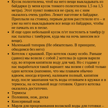
Кусок полиэтилена, чтоб на него вещи выкладывать из
байдарки (у меня кусок тонкого полиэтилена 1,5 на 1,5
метра). Этот пункт появился не сразу, но с ним
оказалось очень удобно. Лежит наготове в байдарке.
Приплыли на стоянку, первым делом расстелили его – и
уже на него выкладываем все вещи из байдарки, чтобы
не пачкать их в песке.
И еще один небольшой кусок п/эт постелить в тамбур (у
нас палатка с тамбуром, куда мы на ночь заносим все
вещи).
Маленький топорик (Не обязательно. В принципе,
обходимся без него)
Котелок с крышкой. Про котелок скажу особо. Раньше
(давно) мы возили с собой 2 котелка (в одном варили
еду, во втором кипятили воду для чая). Но с годами у
нас выработался такой вариант: мы возим с собой только
один котелок (напомню, что мы плаваем обычно
вдвоем, иногда втроем), наливаем полный, кипятим
воду, после закипания часть воды отливаем в кружки и в
термосы, на остальной воде готовим. Одного котелка
оказалось достаточно.
Термосы
Половник, нож, доска
Консервный нож
Марля для процеживания волжской воды для готовки –