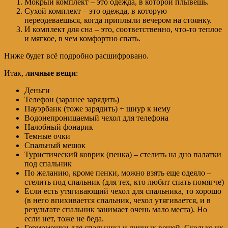
Мокрый комплект – это одежда, в которой плывешь.
Сухой комплект – это одежда, в которую
переодеваешься, когда приплыли вечером на стоянку.
И комплект для сна – это, соответственно, что-то теплое
и мягкое, в чем комфортно спать.
Ниже будет всё подробно расшифровано.
Итак,
личные вещи
:
Деньги
Телефон (заранее зарядить)
Пауэрбанк (тоже зарядить) + шнур к нему
Водонепроницаемый чехол для телефона
Налобный фонарик
Темные очки
Спальный мешок
Туристический коврик (пенка) – стелить на дно палатки
под спальник
По желанию, кроме пенки, можно взять еще одеяло –
стелить под спальник (для тех, кто любит спать помягче)
Если есть утягивающий чехол для спальника, то хорошо
(в него впихивается спальник, чехол утягивается, и в
результате спальник занимает очень мало места). Но
если нет, тоже не беда.
Гермомешки для спальника и личных вещей. Сколько их