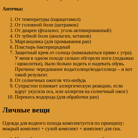
Аптечка:
От температуры (парацетамол)
От головной боли (цитрамон)
От диареи (фталазол, уголь активированный)
От зубной боли (анальгин, кетанов)
Марганцовка (для промывания ран)
Пластырь бактерицидный
Защитный крем от солнца (намазываться прямо с утра).
У меня в одном походе сильно обгорели ноги (лодыжки
/ щиколотки), было больно ходить и надевать обувь.
Причина: чередование вода/солнце/вода/солнце – и вот
такой результат.
От солнечных ожогов что-нибудь
Супрастин (снимает аллергическую реакцию, если
вдруг укусила оса, или аллергия на солнечный ожог)
Перекись водорода (для обработки ран)
Личные вещи
Одежда для водного похода комплектуется по принципу:
мокрый комплект + сухой комплект + комплект для сна.