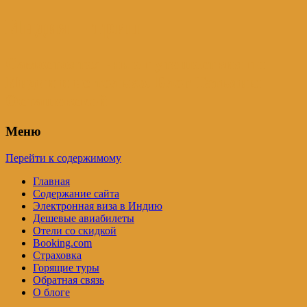
Индия – трип
Самостоятельные путешествия по
Индии и не только. Блог Татьяны
Осташевской
Меню
Перейти к содержимому
Главная
Содержание сайта
Электронная виза в Индию
Дешевые авиабилеты
Отели со скидкой
Booking.com
Страховка
Горящие туры
Обратная связь
О блоге