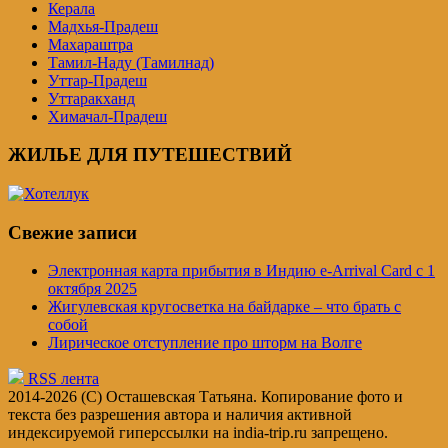
Керала
Мадхья-Прадеш
Махараштра
Тамил-Наду (Тамилнад)
Уттар-Прадеш
Уттаракханд
Химачал-Прадеш
ЖИЛЬЕ ДЛЯ ПУТЕШЕСТВИЙ
Свежие записи
Электронная карта прибытия в Индию e-Arrival Card с 1
октября 2025
Жигулевская кругосветка на байдарке – что брать с
собой
Лирическое отступление про шторм на Волге
RSS лента
2014-2026 (C) Осташевская Татьяна. Копирование фото и
текста без разрешения автора и наличия активной
индексируемой гиперссылки на india-trip.ru запрещено.