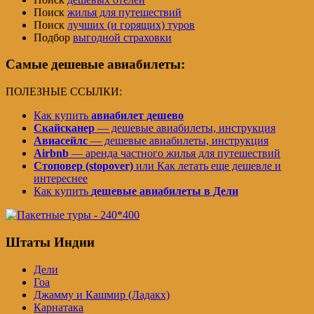
Поиск
жилья для путешествий
Поиск
лучших (и горящих) туров
Подбор
выгодной страховки
Самые дешевые авиабилеты:
ПОЛЕЗНЫЕ ССЫЛКИ:
Как купить
авиабилет дешево
Скайсканер
— дешевые авиабилеты, инструкция
Авиасейлс
— дешевые авиабилеты, инструкция
Airbnb
— аренда частного жилья для путешествий
Стоповер (stopover)
или Как летать еще дешевле и
интереснее
Как купить
дешевые авиабилеты в Дели
Штаты Индии
Дели
Гоа
Джамму и Кашмир (Ладакх)
Карнатака