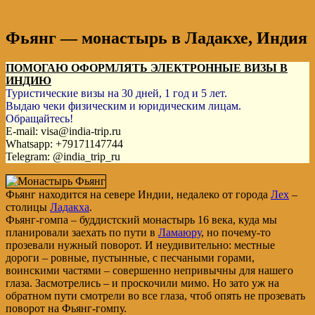
Фьянг — монастырь в Ладакхе, Индия
ПОМОГАЮ ОФОРМЛЯТЬ ЭЛЕКТРОННЫЕ ВИЗЫ В
ИНДИЮ
Туристические визы на 30 дней, 1 год и 5 лет.
Выдаю чеки физическим и юридическим лицам.
Обращайтесь!
E-mail: visa@india-trip.ru
Whatsapp: +79171147744
Telegram: @india_trip_ru
Фьянг находится на севере Индии, недалеко от города
Лех
–
столицы
Ладакха
.
Фьянг-гомпа – буддистский монастырь 16 века, куда мы
планировали заехать по пути в
Ламаюру
, но почему-то
прозевали нужный поворот. И неудивительно: местные
дороги – ровные, пустынные, с песчаными горами,
воинскими частями – совершенно непривычны для нашего
глаза. Засмотрелись – и проскочили мимо. Но зато уж на
обратном пути
смотрели во все глаза, чтоб опять не прозевать
поворот на Фьянг-гомпу.