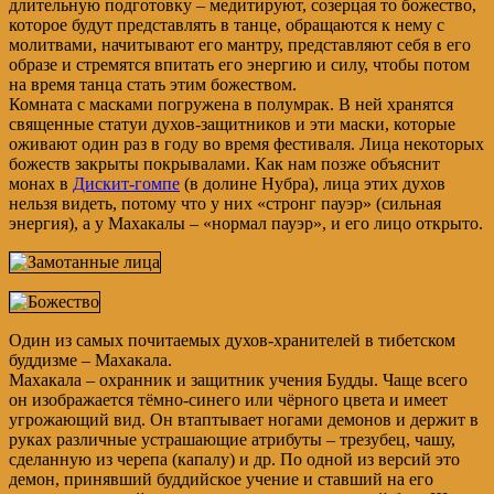
длительную подготовку – медитируют, созерцая то божество,
которое будут представлять в танце, обращаются к нему с
молитвами, начитывают его мантру, представляют себя в его
образе и стремятся впитать его энергию и силу, чтобы потом
на время танца стать этим божеством.
Комната с масками погружена в полумрак. В ней хранятся
священные статуи духов-защитников и эти маски, которые
оживают один раз в году во время фестиваля. Лица некоторых
божеств закрыты покрывалами. Как нам позже объяснит
монах в
Дискит-гомпе
(в долине Нубра), лица этих духов
нельзя видеть, потому что у них «стронг пауэр» (сильная
энергия), а у Махакалы – «нормал пауэр», и его лицо открыто.
Один из самых почитаемых духов-хранителей в тибетском
буддизме – Махакала.
Махакала – охранник и защитник учения Будды. Чаще всего
он изображается тёмно-синего или чёрного цвета и имеет
угрожающий вид. Он втаптывает ногами демонов и держит в
руках различные устрашающие атрибуты – трезубец, чашу,
сделанную из черепа (капалу) и др. По одной из версий это
демон, принявший буддийское учение и ставший на его