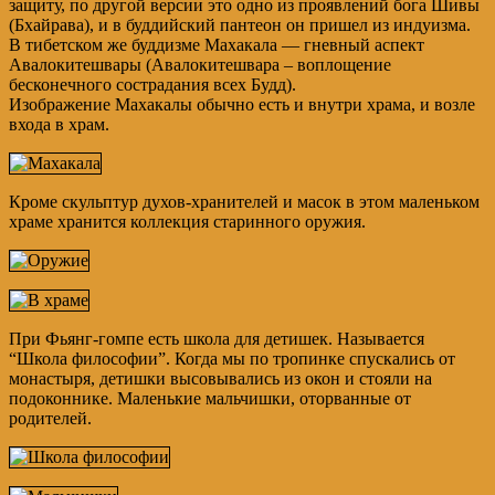
защиту, по другой версии это одно из проявлений бога Шивы
(Бхайрава), и в буддийский пантеон он пришел из индуизма.
В тибетском же буддизме Махакала — гневный аспект
Авалокитешвары (Авалокитешвара – воплощение
бесконечного сострадания всех Будд).
Изображение Махакалы обычно есть и внутри храма, и возле
входа в храм.
Кроме скульптур духов-хранителей и масок в этом маленьком
храме хранится коллекция старинного оружия.
При Фьянг-гомпе есть школа для детишек. Называется
“Школа философии”. Когда мы по тропинке спускались от
монастыря, детишки высовывались из окон и стояли на
подоконнике. Маленькие мальчишки, оторванные от
родителей.