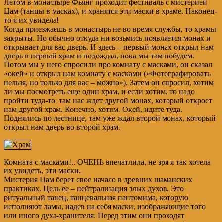
Летом в монастыре Фьянг проходит фестиваль с мистерией
Цам (танцы в масках), и хранятся эти маски в храме. Наконец-
то я их увидела!
Когда приезжаешь в монастырь не во время службы, то храмы
закрыты. Но обычно откуда ни возьмись появляется монах и
открывает для вас дверь. И здесь – первый монах открыл нам
дверь в первый храм и подождал, пока мы там побудем.
Потом мы у него спросили про комнату с масками, он сказал
«окей» и открыл нам комнату с масками («Фотографировать
нельзя, но только для вас – можно»). Затем он спросил, хотим
ли мы посмотреть еще один храм, и если хотим, то надо
пройти туда-то, там нас ждет другой монах, который откроет
нам другой храм. Конечно, хотим. Окей, идите туда.
Поднялись по лестнице, там уже ждал второй монах, который
открыл нам дверь во второй храм.
Комната с масками!.. ОЧЕНЬ впечатлила, не зря я так хотела
их увидеть, эти маски.
Мистерия Цам берет свое начало в древних шаманских
практиках. Цель ее – нейтрализация злых духов. Это
ритуальный танец, танцевальная пантомима, которую
исполняют ламы, надев на себя маски, изображающие того
или иного духа-хранителя. Перед этим они проходят