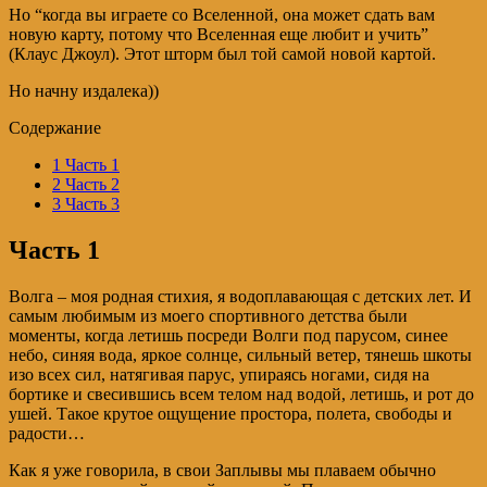
Но “когда вы играете со Вселенной, она может сдать вам
новую карту, потому что Вселенная еще любит и учить”
(Клаус Джоул). Этот шторм был той самой новой картой.
Но начну издалека))
Содержание
1
Часть 1
2
Часть 2
3
Часть 3
Часть 1
Волга – моя родная стихия, я водоплавающая с детских лет. И
самым любимым из моего спортивного детства были
моменты, когда летишь посреди Волги под парусом, синее
небо, синяя вода, яркое солнце, сильный ветер, тянешь шкоты
изо всех сил, натягивая парус, упираясь ногами, сидя на
бортике и свесившись всем телом над водой, летишь, и рот до
ушей. Такое крутое ощущение простора, полета, свободы и
радости…
Как я уже говорила, в свои Заплывы мы плаваем обычно