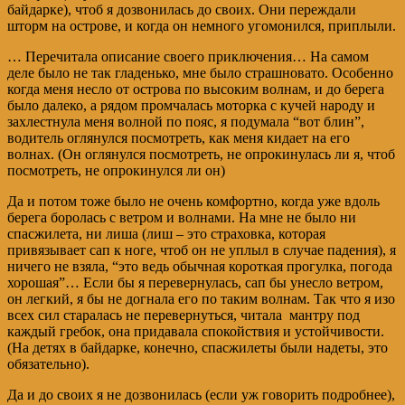
байдарке), чтоб я дозвонилась до своих. Они переждали
шторм на острове, и когда он немного угомонился, приплыли.
… Перечитала описание своего приключения… На самом
деле было не так гладенько, мне было страшновато. Особенно
когда меня несло от острова по высоким волнам, и до берега
было далеко, а рядом промчалась моторка с кучей народу и
захлестнула меня волной по пояс, я подумала “вот блин”,
водитель оглянулся посмотреть, как меня кидает на его
волнах. (Он оглянулся посмотреть, не опрокинулась ли я, чтоб
посмотреть, не опрокинулся ли он)
Да и потом тоже было не очень комфортно, когда уже вдоль
берега боролась с ветром и волнами. На мне не было ни
спасжилета, ни лиша (лиш – это страховка, которая
привязывает сап к ноге, чтоб он не уплыл в случае падения), я
ничего не взяла, “это ведь обычная короткая прогулка, погода
хорошая”… Если бы я перевернулась, сап бы унесло ветром,
он легкий, я бы не догнала его по таким волнам. Так что я изо
всех сил старалась не перевернуться, читала мантру под
каждый гребок, она придавала спокойствия и устойчивости.
(На детях в байдарке, конечно, спасжилеты были надеты, это
обязательно).
Да и до своих я не дозвонилась (если уж говорить подробнее),