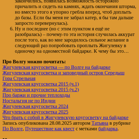
закончились, появилась возможность осторожно
причалить и сидеть на камнях, ждать окончания шторма,
но вместо этого я упорно гребла вперед, чтоб доплыть
до базы. Если бы меня не забрал катер, я бы там дальше
запросто перевернулась).
Ну и последнее (но с этим пунктом я ещё не
разобралась) – почему-то эта история случилась аккурат
после того, как во мне зародилось сильное желание в
следующий раз попробовать проплыть Жигулевку в
одиночку на одноместной байдарке. К чему бы это…
Про Волгу можно почитать:
Жигулевская кругосветка — по Волге на байдарке
Жигулевская кругосветка и заповедный остров Середыш
Гора Стрельная
Жигулевская кругосветка 2015 (ч.1)
Жигулевская кругосветка 2015 (ч.2)
Про баржи и прочие теплоходы
Ностальгия не по Индии
Жигулевская кругосветка 2024
Жигулевская кругосветка 2025
Что брать с собой в Жигулевскую кругосветку на байдарке
Запись опубликована
28.08.2025
автором
Татьяна
в рубрике
По Волге
,
Путешествие как квест
с метками
байдарка
.