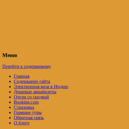
Индия – трип
Самостоятельные путешествия по
Индии и не только. Блог Татьяны
Осташевской
Меню
Перейти к содержимому
Главная
Содержание сайта
Электронная виза в Индию
Дешевые авиабилеты
Отели со скидкой
Booking.com
Страховка
Горящие туры
Обратная связь
О блоге