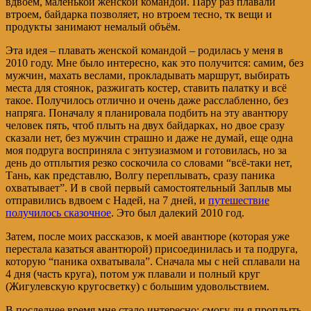
вдвоем, маленькой женской командой. Пару раз плавали
втроем, байдарка позволяет, но втроем тесно, тк вещи и
продукты занимают немалый объём.
Эта идея – плавать женской командой – родилась у меня в
2010 году. Мне было интересно, как это получится: самим, без
мужчин, махать веслами, прокладывать маршрут, выбирать
места для стоянок, разжигать костер, ставить палатку и всё
такое. Получилось отлично и очень даже расслабленно, без
напряга. Поначалу я планировала подбить на эту авантюру
человек пять, чтоб плыть на двух байдарках, но двое сразу
сказали нет, без мужчин страшно и даже не думай, еще одна
моя подруга восприняла с энтузиазмом и готовилась, но за
день до отплытия резко соскочила со словами “всё-таки нет,
Тань, как представлю, Волгу переплывать, сразу паника
охватывает”. И в свой первый самостоятельный Заплыв мы
отправились вдвоем с Надей, на 7 дней, и
путешествие
получилось сказочное
. Это был далекий 2010 год.
Затем, после моих рассказов, к моей авантюре (которая уже
перестала казаться авантюрой) присоединилась и та подруга,
которую “паника охватывала”. Сначала мы с ней сплавали на
4 дня (часть круга), потом уж плавали и полный круг
(Жигулевскую кругосветку) с большим удовольствием.
В последнее время мне стало интересно: смогу ли я проплыть