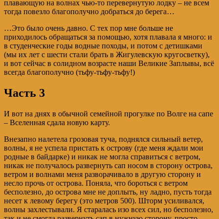
плавающую на волнах чью-то перевернутую лодку – не всем
тогда повезло благополучно добраться до берега…
…Это было очень давно. С тех пор мне больше не
приходилось обращаться за помощью, хотя плавала я много: и
в студенческие годы водные походы, и потом с детишками
(мы их лет с шести стали брать в Жигулевскую кругосветку),
и вот сейчас в солидном возрасте наши Великие Заплывы, всё
всегда благополучно (тьфу-тьфу-тьфу!)
Часть 3
И вот на днях в обычной семейной прогулке по Волге на сапе
– Вселенная сдала новую карту.
Внезапно налетела грозовая туча, поднялся сильный ветер,
волны, я не успела пристать к острову (где меня ждали мои
родные в байдарке) и никак не могла справиться с ветром,
никак не получалось развернуть сап носом в сторону острова,
ветром и волнами меня разворачивало в другую сторону и
несло прочь от острова. Поняла, что бороться с ветром
бесполезно, до острова мне не доплыть, ну ладно, пусть тогда
несет к левому берегу (это метров 500). Шторм усиливался,
волны захлестывали. Я старалась изо всех сил, но бесполезно,
так и не смогла развернуть сап в нужную сторону, просто