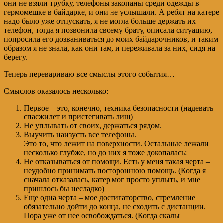
они не взяли трубку, телефоны закопаны среди одежды в
гермомешке в байдарке, и они не услышали. А ребят на катере
надо было уже отпускать, я не могла больше держать их
телефон, тогда я позвонила своему брату, описала ситуацию,
попросила его дозваниваться до моих байдарочников, и таким
образом я не знала, как они там, и переживала за них, сидя на
берегу.
Теперь перевариваю все смыслы этого события…
Смыслов оказалось несколько:
Первое – это, конечно, техника безопасности (надевать
спасжилет и пристегивать лиш)
Не уплывать от своих, держаться рядом.
Выучить наизусть все телефоны.
Это то, что лежит на поверхности. Остальные лежали
несколько глубже, но до них я тоже докопалась:
Не отказываться от помощи. Есть у меня такая черта –
неудобно принимать постороннюю помощь. (Когда я
сначала отказалась, катер мог просто уплыть, и мне
пришлось бы несладко)
Еще одна черта – мое достигаторство, стремление
обязательно дойти до конца, не сходить с дистанции.
Пора уже от нее освобождаться. (Когда скалы