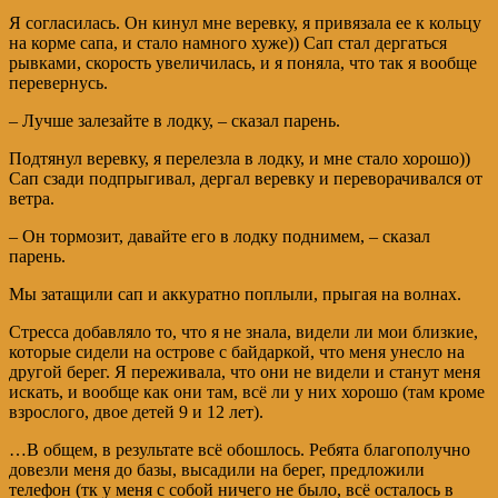
Я согласилась. Он кинул мне веревку, я привязала ее к кольцу
на корме сапа, и стало намного хуже)) Сап стал дергаться
рывками, скорость увеличилась, и я поняла, что так я вообще
перевернусь.
– Лучше залезайте в лодку, – сказал парень.
Подтянул веревку, я перелезла в лодку, и мне стало хорошо))
Сап сзади подпрыгивал, дергал веревку и переворачивался от
ветра.
– Он тормозит, давайте его в лодку поднимем, – сказал
парень.
Мы затащили сап и аккуратно поплыли, прыгая на волнах.
Стресса добавляло то, что я не знала, видели ли мои близкие,
которые сидели на острове с байдаркой, что меня унесло на
другой берег. Я переживала, что они не видели и станут меня
искать, и вообще как они там, всё ли у них хорошо (там кроме
взрослого, двое детей 9 и 12 лет).
…В общем, в результате всё обошлось. Ребята благополучно
довезли меня до базы, высадили на берег, предложили
телефон (тк у меня с собой ничего не было, всё осталось в