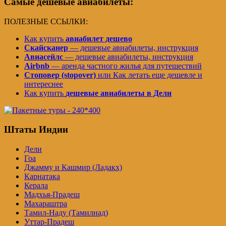
Самые дешевые авиабилеты:
ПОЛЕЗНЫЕ ССЫЛКИ:
Как купить
авиабилет дешево
Скайсканер
— дешевые авиабилеты, инструкция
Авиасейлс
— дешевые авиабилеты, инструкция
Airbnb
— аренда частного жилья для путешествий
Стоповер (stopover)
или Как летать еще дешевле и
интереснее
Как купить
дешевые авиабилеты в Дели
Штаты Индии
Дели
Гоа
Джамму и Кашмир (Ладакх)
Карнатака
Керала
Мадхья-Прадеш
Махараштра
Тамил-Наду (Тамилнад)
Уттар-Прадеш