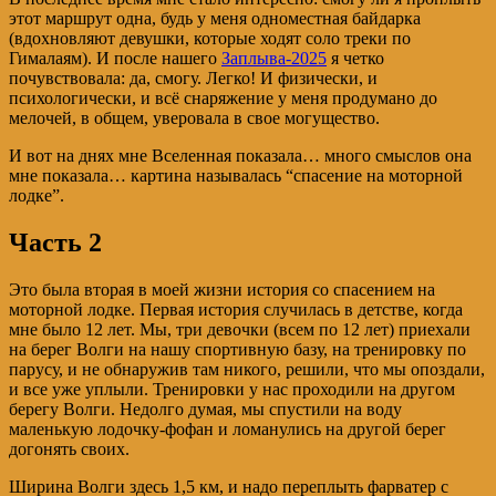
этот маршрут одна, будь у меня одноместная байдарка
(вдохновляют девушки, которые ходят соло треки по
Гималаям). И после нашего
Заплыва-2025
я четко
почувствовала: да, смогу. Легко! И физически, и
психологически, и всё снаряжение у меня продумано до
мелочей, в общем, уверовала в свое могущество.
И вот на днях мне Вселенная показала… много смыслов она
мне показала… картина называлась “спасение на моторной
лодке”.
Часть 2
Это была вторая в моей жизни история со спасением на
моторной лодке. Первая история случилась в детстве, когда
мне было 12 лет. Мы, три девочки (всем по 12 лет) приехали
на берег Волги на нашу спортивную базу, на тренировку по
парусу, и не обнаружив там никого, решили, что мы опоздали,
и все уже уплыли. Тренировки у нас проходили на другом
берегу Волги. Недолго думая, мы спустили на воду
маленькую лодочку-фофан и ломанулись на другой берег
догонять своих.
Ширина Волги здесь 1,5 км, и надо переплыть фарватер с