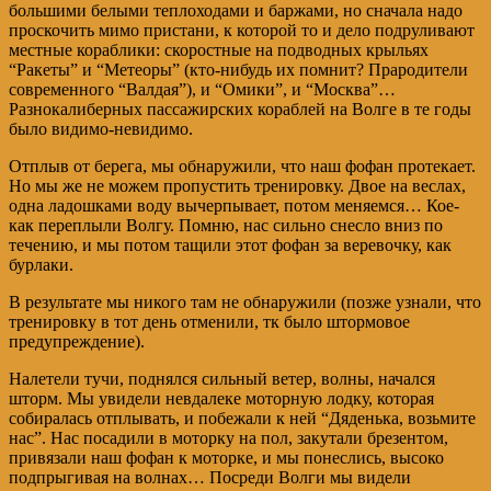
большими белыми теплоходами и баржами, но сначала надо
проскочить мимо пристани, к которой то и дело подруливают
местные кораблики: скоростные на подводных крыльях
“Ракеты” и “Метеоры” (кто-нибудь их помнит? Прародители
современного “Валдая”), и “Омики”, и “Москва”…
Разнокалиберных пассажирских кораблей на Волге в те годы
было видимо-невидимо.
Отплыв от берега, мы обнаружили, что наш фофан протекает.
Но мы же не можем пропустить тренировку. Двое на веслах,
одна ладошками воду вычерпывает, потом меняемся… Кое-
как переплыли Волгу. Помню, нас сильно снесло вниз по
течению, и мы потом тащили этот фофан за веревочку, как
бурлаки.
В результате мы никого там не обнаружили (позже узнали, что
тренировку в тот день отменили, тк было штормовое
предупреждение).
Налетели тучи, поднялся сильный ветер, волны, начался
шторм. Мы увидели невдалеке моторную лодку, которая
собиралась отплывать, и побежали к ней “Дяденька, возьмите
нас”. Нас посадили в моторку на пол, закутали брезентом,
привязали наш фофан к моторке, и мы понеслись, высоко
подпрыгивая на волнах… Посреди Волги мы видели