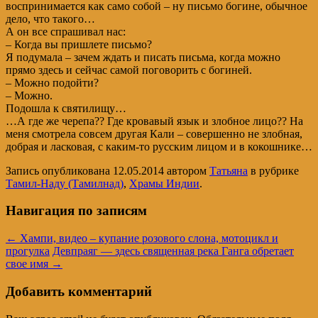
воспринимается как само собой – ну письмо богине, обычное
дело, что такого…
А он все спрашивал нас:
– Когда вы пришлете письмо?
Я подумала – зачем ждать и писать письма, когда можно
прямо здесь и сейчас самой поговорить с богиней.
– Можно подойти?
– Можно.
Подошла к святилищу…
…А где же черепа?? Где кровавый язык и злобное лицо?? На
меня смотрела совсем другая Кали – совершенно не злобная,
добрая и ласковая, с каким-то русским лицом и в кокошнике…
Запись опубликована
12.05.2014
автором
Татьяна
в рубрике
Тамил-Наду (Тамилнад)
,
Храмы Индии
.
Навигация по записям
←
Хампи, видео – купание розового слона, мотоцикл и
прогулка
Девпраяг — здесь священная река Ганга обретает
свое имя
→
Добавить комментарий