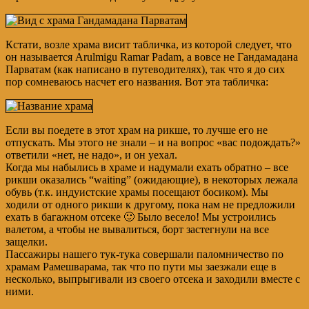
Кстати, возле храма висит табличка, из которой следует, что
он называется Arulmigu Ramar Padam, а вовсе не Гандамадана
Парватам (как написано в путеводителях), так что я до сих
пор сомневаюсь насчет его названия. Вот эта табличка:
Если вы поедете в этот храм на рикше, то лучше его не
отпускать. Мы этого не знали – и на вопрос «вас подождать?»
ответили «нет, не надо», и он уехал.
Когда мы набылись в храме и надумали ехать обратно – все
рикши оказались “waiting” (ожидающие), в некоторых лежала
обувь (т.к. индуистские храмы посещают босиком). Мы
ходили от одного рикши к другому, пока нам не предложили
ехать в багажном отсеке 🙂 Было весело! Мы устроились
валетом, а чтобы не вывалиться, борт застегнули на все
защелки.
Пассажиры нашего тук-тука совершали паломничество по
храмам Рамешварама, так что по пути мы заезжали еще в
несколько, выпрыгивали из своего отсека и заходили вместе с
ними.