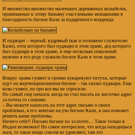
И множество-множество маленьких деревянных колыбелек,
привязанных к этому баньяну счастливыми женщинами в
благодарность богине Кали за подаренного младенца.
И пуджари – черный, кудрявый (как и положено служителю
Кали), отец которого был пуджари в этом храме, дед которого
был пуджари в этом храме, и еще несколько поколений
мужчин в его роду служили богине Кали в этом храме.
Вокруг храма гуляют и громко кукарекуют петухи, которые
идут на жертвоприношения богине – так сказал пуджари. Еще
козы гуляют, но про коз мы не спросили.
Но самый сюр начался, когда он стал писать на листочке адрес
эл.почты со словами:
– Вы можете написать на этот адрес письмо о своих
проблемах, я его зачитаю на ухо богине Кали, и она поможет
решить ваши проблемы.
Ничего себе!! Письмо богине по эл.почте… Такое только в
Индии возможно! Но самое интересное, что когда находишься
там,
то такие вещи совсем не удивляют, там это