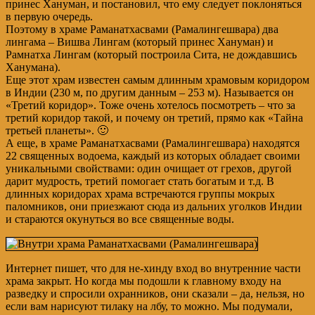
принес Хануман, и постановил, что ему следует поклоняться
в первую очередь.
Поэтому в храме Раманатхасвами (Рамалингешвара) два
лингама – Вишва Лингам (который принес Хануман) и
Рамнатха Лингам (который построила Сита, не дождавшись
Ханумана).
Еще этот храм известен самым длинным храмовым коридором
в Индии (230 м, по другим данным – 253 м). Называется он
«Третий коридор». Тоже очень хотелось посмотреть – что за
третий коридор такой, и почему он третий, прямо как «Тайна
третьей планеты». 🙂
А еще, в храме Раманатхасвами (Рамалингешвара) находятся
22 священных водоема, каждый из которых обладает своими
уникальными свойствами: один очищает от грехов, другой
дарит мудрость, третий помогает стать богатым и т.д. В
длинных коридорах храма встречаются группы мокрых
паломников, они приезжают сюда из дальних уголков Индии
и стараются окунуться во все священные воды.
Интернет пишет, что для не-хинду вход во внутренние части
храма закрыт. Но когда мы подошли к главному входу на
разведку и спросили охранников, они сказали – да, нельзя, но
если вам нарисуют тилаку на лбу, то можно. Мы подумали,