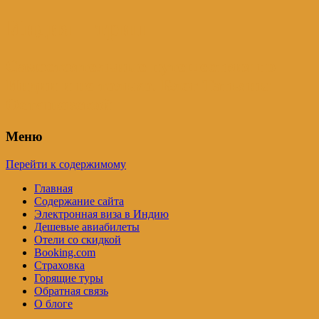
Индия – трип
Самостоятельные путешествия по
Индии и не только. Блог Татьяны
Осташевской
Меню
Перейти к содержимому
Главная
Содержание сайта
Электронная виза в Индию
Дешевые авиабилеты
Отели со скидкой
Booking.com
Страховка
Горящие туры
Обратная связь
О блоге