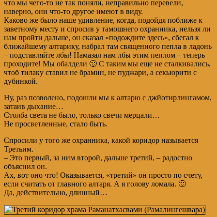
что мы чего-то не так поняли, неправильно перевели,
наверно, они что-то другое имеют в виду.
Каково же было наше удивление, когда, подойдя поближе к
заветному месту и спросив у тамошнего охранника, нельзя ли
нам пройти дальше, он сказал «подождите здесь», сбегал к
ближайшему алтарику, набрал там священного пепла в ладонь
– подставляйте лбы! Намазал нам лбы этим пеплом – теперь
проходите! Мы обалдели 🙂 С таким мы еще не сталкивались,
чтоб тилаку ставил не брамин, не пуджари, а секьюрити с
дубинкой.
Ну, раз позволено, подошли мы к алтарю с джйотирлингамом,
затаив дыхание…
Столба света не было, только свечи мерцали…
Не просветленные, стало быть.
Спросили у того же охранника, какой коридор называется
Третьим.
– Это первый, за ним второй, дальше третий, – радостно
объяснил он.
Ах, вот оно что! Оказывается, «третий» он просто по счету,
если считать от главного алтаря. А я голову ломала. 🙂
Да, действительно, длинный…