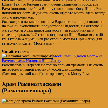
Шиве. Так что Рамешварам – очень священный город, где
Рама (воплощение бога Вишну) поклонился богу Шиве. Бог
поклонился богу. Индуисты очень чтут это место, здесь всегда
много паломников.
Рамешварам
называют южным Варанаси, т.к. он расположен
на южной оконечности полуострова Индостан, на острове. С
материком его связывают два моста – автомобильный и
железнодорожный. От этого острова до Шри Ланки всего 40
км. Отсюда Хануман как раз строил мост на Шри Ланку для
вызволения Ситы (Мост Рамы)
Читайте также:
Мост Рамы, Адамов мост – из
Рамешварама, Индия, в Шри-Ланку
Рамешварам интересен не только своими храмами. Он очень
интересен длинной песчаной косой Данушкоди
(Рамешварамской косой), которая ведет к Мосту Рамы
Храм Раманатхасвами
(Рамалингешвара)