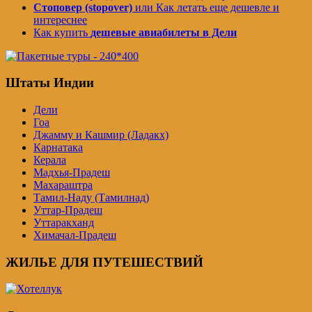
Стоповер (stopover)
или Как летать еще дешевле и
интереснее
Как купить
дешевые авиабилеты в Дели
Штаты Индии
Дели
Гоа
Джамму и Кашмир (Ладакх)
Карнатака
Керала
Мадхья-Прадеш
Махараштра
Тамил-Наду (Тамилнад)
Уттар-Прадеш
Уттаракханд
Химачал-Прадеш
ЖИЛЬЕ ДЛЯ ПУТЕШЕСТВИЙ