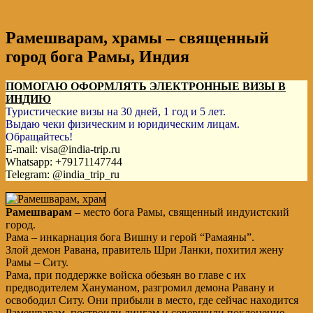
Рамешварам, храмы – священный
город бога Рамы, Индия
ПОМОГАЮ ОФОРМЛЯТЬ ЭЛЕКТРОННЫЕ ВИЗЫ В
ИНДИЮ
Туристические визы на 30 дней, 1 год и 5 лет.
Выдаю чеки физическим и юридическим лицам.
Обращайтесь!
E-mail: visa@india-trip.ru
Whatsapp: +79171147744
Telegram: @india_trip_ru
Рамешварам
– место бога Рамы, священный индуистский
город.
Рама – инкарнация бога Вишну и герой “Рамаяны”.
Злой демон Равана, правитель Шри Ланки, похитил жену
Рамы – Ситу.
Рама, при поддержке войска обезьян во главе с их
предводителем Хануманом, разгромил демона Равану
и
освободил Ситу. Они прибыли в место, где сейчас находится
Рамешварам, построили лингам и совершили поклонение