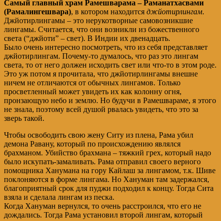
Самый главный храм Рамешварама – Раманатхасвами
(Рамалингешвара)
, в котором находится
джйотирлингам
.
Джйотирлингамы – это нерукотворные самовозникшие
лингамы. Считается, что они возникли из божественного
света (“джйоти” – свет). В Индии их двенадцать.
Было очень интересно посмотреть, что из себя представляет
джйотирлингам. Почему-то думалось, что раз это лингам
света, то от него должен исходить свет или что-то в этом роде.
Это уж потом я прочитала, что джйотирлингамы внешне
ничем не отличаются от обычных лингамов. Только
просветленный может увидеть их как колонну огня,
пронзающую небо и землю. Но будучи в Рамешвараме, я этого
не знала, поэтому всей душой рвалась увидеть, что это за
зверь такой.
Чтобы освободить свою жену Ситу из плена, Рама убил
демона Равану, который по происхождению являлся
брахманом. Убийство брахмана – тяжкий грех, который надо
было искупать-замаливать. Рама отправил своего верного
помощника Ханумана на гору Кайлаш за лингамом, т.к. Шиве
поклоняются в форме лингама. Но Хануман там задержался,
благоприятный срок для пуджи подходил к концу. Тогда Сита
взяла и сделала лингам из песка.
Когда Хануман вернулся, то очень расстроился, что его не
дождались. Тогда Рама установил второй лингам, который