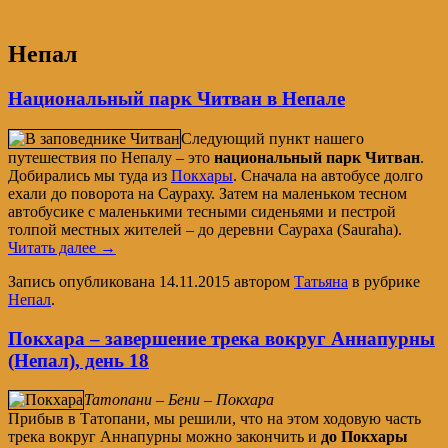
Непал
Национальный парк Читван в Непале
Следующий пункт нашего
путешествия по Непалу – это
национальный парк Читван
.
Добирались мы туда из
Покхары
. Сначала на автобусе долго
ехали до поворота на Саураху. Затем на маленьком тесном
автобусике с маленькими тесными сиденьями и пестрой
толпой местных жителей – до деревни Саураха (Sauraha).
Читать далее
→
Запись опубликована
14.11.2015
автором
Татьяна
в рубрике
Непал
.
Покхара – завершение трека вокруг Аннапурны
(Непал), день 18
Татопани – Бени – Покхара
Прибыв в Татопани, мы решили, что на этом ходовую часть
трека вокруг Аннапурны можно закончить и
до Покхары