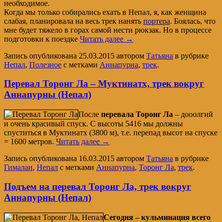
необходимое.
Когда мы только собирались ехать в Непал, я, как женщина
слабая, планировала на весь трек нанять
портера
. Боялась, что
мне будет тяжело в горах самой нести рюкзак. Но в процессе
подготовки к поездке
Читать далее
→
Запись опубликована
25.03.2015
автором
Татьяна
в рубрике
Непал
,
Полезное
с метками
Аннапурна
,
трек
.
Перевал Торонг Ла – Муктинатх, трек вокруг
Аннапурны (Непал)
После
перевала Торонг Ла
– дооолгий
и очень красивый спуск. С высоты 5416 мы должны
спуститься в Муктинатх (3800 м), т.е. перепад высот на спуске
= 1600 метров.
Читать далее
→
Запись опубликована
16.03.2015
автором
Татьяна
в рубрике
Гималаи
,
Непал
с метками
Аннапурна
,
Торонг Ла
,
трек
.
Подъем на перевал Торонг Ла, трек вокруг
Аннапурны (Непал)
Сегодня – кульминация всего