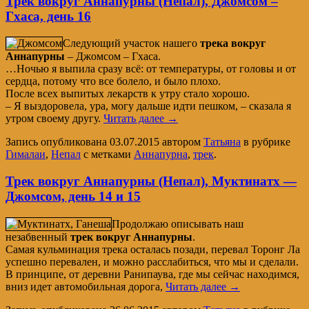
Трек вокруг Аннапурны (Непал), Джомсом –
Гхаса, день 16
Следующий участок нашего
трека вокруг
Аннапурны
– Джомсом – Гхаса.
…Ночью я выпила сразу всё: от температуры, от головы и от
сердца, потому что все болело, и было плохо.
После всех выпитых лекарств к утру стало хорошо.
– Я выздоровела, ура, могу дальше идти пешком, – сказала я
утром своему другу.
Читать далее
→
Запись опубликована
03.07.2015
автором
Татьяна
в рубрике
Гималаи
,
Непал
с метками
Аннапурна
,
трек
.
Трек вокруг Аннапурны (Непал), Муктинатх —
Джомсом, день 14 и 15
Продолжаю описывать наш
незабвенный
трек вокруг Аннапурны
.
Самая кульминация трека осталась позади, перевал Торонг Ла
успешно перевален, и можно расслабиться, что мы и сделали.
В принципе, от деревни Ранипаува, где мы сейчас находимся,
вниз идет автомобильная дорога,
Читать далее
→