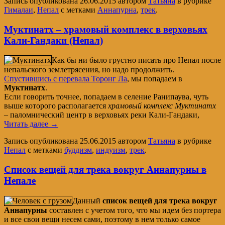
Запись опубликована
26.06.2015
автором
Татьяна
в рубрике
Гималаи
,
Непал
с метками
Аннапурна
,
трек
.
Муктинатх – храмовый комплекс в верховьях
Кали-Гандаки (Непал)
Как бы ни было грустно писать про Непал после
непальского землетрясения, но надо продолжить.
Спустившись с перевала Торонг Ла
, мы попадаем в
Муктинатх
.
Если говорить точнее, попадаем в селение Ранипаува, чуть
выше которого располагается
храмовый комплекс Муктинатх
– паломнический центр в верховьях реки Кали-Гандаки,
Читать далее
→
Запись опубликована
25.06.2015
автором
Татьяна
в рубрике
Непал
с метками
буддизм
,
индуизм
,
трек
.
Список вещей для трека вокруг Аннапурны в
Непале
Данный
список вещей для трека вокруг
Аннапурны
составлен с учетом того, что мы идем без портера
и все свои вещи несем сами, поэтому в нем только самое