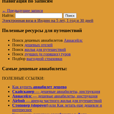
Навигация по записям
←
Предыдущие записи
Найти:
Электронная виза в Индию на 5 лет, 1 год и 30 дней
Полезные ресурсы для путешествий
Поиск дешевых авиабилетов
Авиасейлс
Поиск
дешевых отелей
Поиск
жилья для путешествий
Поиск
лучших (и горящих) туров
Подбор
выгодной страховки
Самые дешевые авиабилеты:
ПОЛЕЗНЫЕ ССЫЛКИ:
Как купить
авиабилет дешево
Скайсканер
— дешевые авиабилеты, инструкция
Авиасейлс
— дешевые авиабилеты, инструкция
Airbnb
— аренда частного жилья для путешествий
Стоповер (stopover)
или Как летать еще дешевле и
интереснее