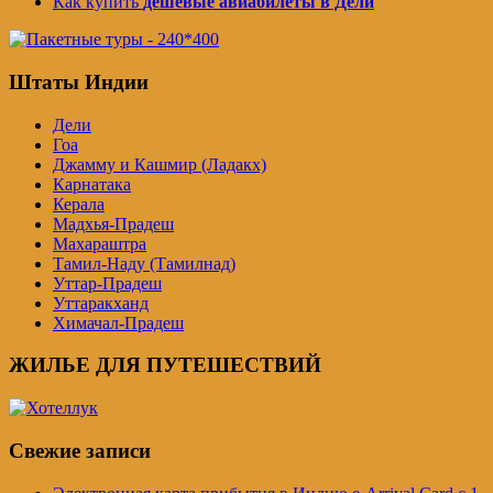
Как купить
дешевые авиабилеты в Дели
Штаты Индии
Дели
Гоа
Джамму и Кашмир (Ладакх)
Карнатака
Керала
Мадхья-Прадеш
Махараштра
Тамил-Наду (Тамилнад)
Уттар-Прадеш
Уттаракханд
Химачал-Прадеш
ЖИЛЬЕ ДЛЯ ПУТЕШЕСТВИЙ
Свежие записи