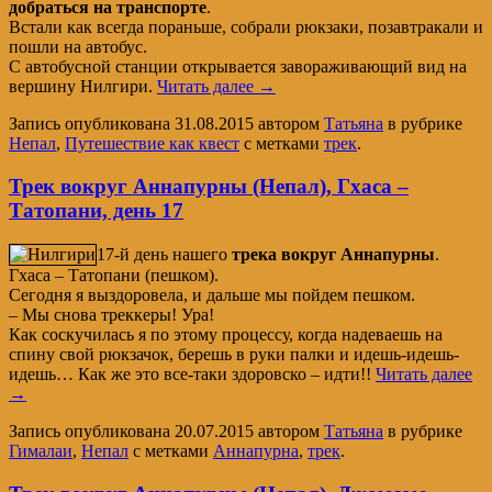
добраться на транспорте
.
Встали как всегда пораньше, собрали рюкзаки, позавтракали и
пошли на автобус.
С автобусной станции открывается завораживающий вид на
вершину Нилгири.
Читать далее
→
Запись опубликована
31.08.2015
автором
Татьяна
в рубрике
Непал
,
Путешествие как квест
с метками
трек
.
Трек вокруг Аннапурны (Непал), Гхаса –
Татопани, день 17
17-й день нашего
трека вокруг Аннапурны
.
Гхаса – Татопани (пешком).
Сегодня я выздоровела, и дальше мы пойдем пешком.
– Мы снова треккеры! Ура!
Как соскучилась я по этому процессу, когда надеваешь на
спину свой рюкзачок, берешь в руки палки и идешь-идешь-
идешь… Как же это все-таки здоровско – идти!!
Читать далее
→
Запись опубликована
20.07.2015
автором
Татьяна
в рубрике
Гималаи
,
Непал
с метками
Аннапурна
,
трек
.