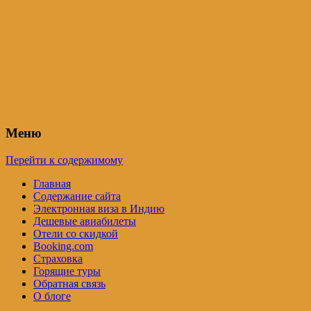
Индия – трип
Самостоятельные путешествия по
Индии и не только. Блог Татьяны
Осташевской
Меню
Перейти к содержимому
Главная
Содержание сайта
Электронная виза в Индию
Дешевые авиабилеты
Отели со скидкой
Booking.com
Страховка
Горящие туры
Обратная связь
О блоге