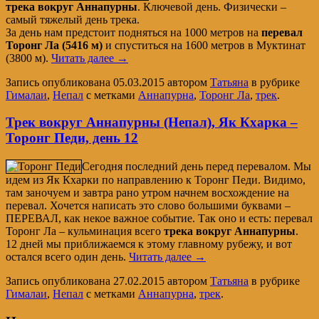
трека вокруг Аннапурны
. Ключевой день. Физически –
самый тяжелый день трека.
За день нам предстоит подняться на 1000 метров на
перевал
Торонг Ла (5416 м)
и спуститься на 1600 метров в Муктинат
(3800 м).
Читать далее
→
Запись опубликована
05.03.2015
автором
Татьяна
в рубрике
Гималаи
,
Непал
с метками
Аннапурна
,
Торонг Ла
,
трек
.
Трек вокруг Аннапурны (Непал), Як Кхарка –
Торонг Педи, день 12
Сегодня последний день перед перевалом. Мы
идем из Як Кхарки по направлению к Торонг Педи. Видимо,
там заночуем и завтра рано утром начнем восхождение на
перевал. Хочется написать это слово большими буквами –
ПЕРЕВАЛ, как некое важное событие. Так оно и есть: перевал
Торонг Ла – кульминация всего
трека вокруг Аннапурны
.
12 дней мы приближаемся к этому главному рубежу, и вот
остался всего один день.
Читать далее
→
Запись опубликована
27.02.2015
автором
Татьяна
в рубрике
Гималаи
,
Непал
с метками
Аннапурна
,
трек
.