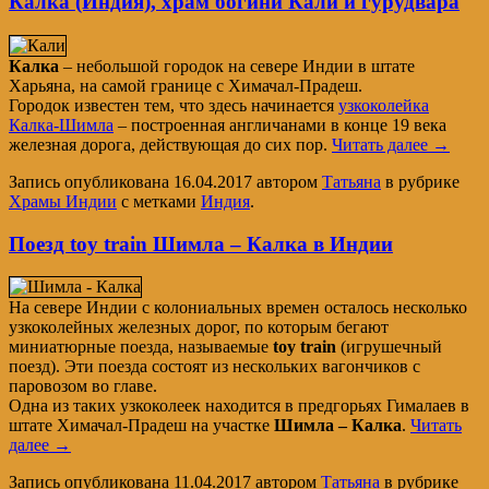
Калка (Индия), храм богини Кали и гурудвара
Калка
– небольшой городок на севере Индии в штате
Харьяна, на самой границе с Химачал-Прадеш.
Городок известен тем, что здесь начинается
узкоколейка
Калка-Шимла
– построенная англичанами в конце 19 века
железная дорога, действующая до сих пор.
Читать далее
→
Запись опубликована
16.04.2017
автором
Татьяна
в рубрике
Храмы Индии
с метками
Индия
.
Поезд toy train Шимла – Калка в Индии
На севере Индии с колониальных времен осталось несколько
узкоколейных железных дорог, по которым бегают
миниатюрные поезда, называемые
toy train
(игрушечный
поезд). Эти поезда состоят из нескольких вагончиков с
паровозом во главе.
Одна из таких узкоколеек находится в предгорьях Гималаев в
штате Химачал-Прадеш на участке
Шимла – Калка
.
Читать
далее
→
Запись опубликована
11.04.2017
автором
Татьяна
в рубрике