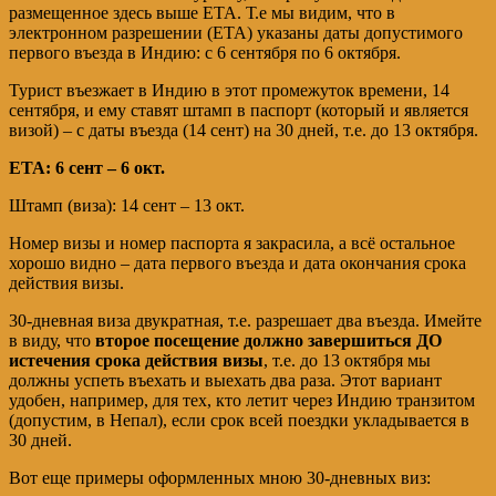
размещенное здесь выше ЕТА. Т.е мы видим, что в
электронном разрешении (ЕТА) указаны даты допустимого
первого въезда в Индию: с 6 сентября по 6 октября.
Турист въезжает в Индию в этот промежуток времени, 14
сентября, и ему ставят штамп в паспорт (который и является
визой) – с даты въезда (14 сент) на 30 дней, т.е. до 13 октября.
ЕТА: 6 сент – 6 окт.
Штамп (виза): 14 сент – 13 окт.
Номер визы и номер паспорта я закрасила, а всё остальное
хорошо видно – дата первого въезда и дата окончания срока
действия визы.
30-дневная виза двукратная, т.е. разрешает два въезда. Имейте
в виду, что
второе посещение должно завершиться ДО
истечения срока действия визы
, т.е. до 13 октября мы
должны успеть въехать и выехать два раза. Этот вариант
удобен, например, для тех, кто летит через Индию транзитом
(допустим, в Непал), если срок всей поездки укладывается в
30 дней.
Вот еще примеры оформленных мною 30-дневных виз: