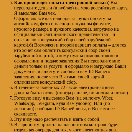
Как происходит оплата электронной визы:
а) Вы
переводите деньги (в рублях) на мою российскую карту.
Я высылаю Вам чек.
Оформляю всё как надо для загрузки (анкету на
английском, фото и паспорт в нужном формате,
нужного размера и нужного качества), загружаю на
официальный сайт индийского правительства – и
оплачиваю консульский сбор своей зарубежной
картой.б) Возможен и второй вариант оплаты – для тех,
кто хочет сам оплатить консульский сбор своей
зарубежной картой, и кому нужна помощь только в
оформлении и подаче заявления:Вы переводите мне
деньги только за услуги, я оформляю и загружаю Ваши
документы и анкету, и сообщаю вам ID Вашего
заявления, после чего Вы сами своей картой
оплачиваете консульский сбор.
В течение заявленных 72 часов электронная виза
должна быть готова (иногда раньше, но иногда и позже).
Готовую визу я высылаю Вам (на эл.почту, Viber,
WhatsApp, Telegram, куда Вам удобно). Или (по
желанию) сообщаю ID Вашей визы, и Вы сами ее
скачиваете.
Эту визу надо распечатать и взять с собой.
В аэропорту прилета на паспортном контроле будет
отдельная очередь для тех, у кого электронная виза