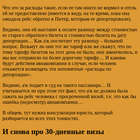
Что это за расходы такие, если ее там никто не кормил и отель
ей не предоставляли (имеется в виду, на то время, пока она
ожидала рейс обратно в Питер, которым ее депортировали).
Видимо, они ей выставят к оплате разницу между стоимостью
ее старого обратного билета и стоимостью билета на дату
депортации… Как а\к посчитает эту разницу – большой
вопрос. Возьмут ли они тот же тариф или же скажут, что по
тому тарифу билетов на этот день не было, они закончились, и
мы вас отправили по более дорогому тарифу… И каковы
будут действия авиакомпании в случае, если человек
откажется возмещать эти непонятные «расходы по
депортации».
Видимо, а\к подает в суд на такого пассажира… И
учитывается ли при этом тот факт, что а\к не должна была
сажать на рейс человека с просроченной визой, т.е. это как бы
ошибка (недосмотр) авиакомпании…
В общем, тут нужна консультация юриста, который
разбирается во всех этих тонкостях.
И снова про 30-дневные визы