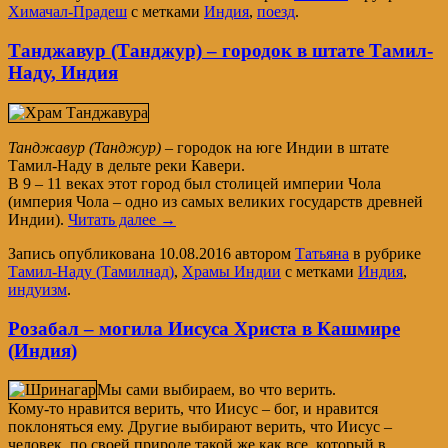
Химачал-Прадеш
с метками
Индия
,
поезд
.
Танджавур (Танджур) – городок в штате Тамил-
Наду, Индия
Танджавур (Танджур)
– городок на юге Индии в штате
Тамил-Наду в дельте реки Кавери.
В 9 – 11 веках этот город был столицей империи Чола
(империя Чола – одно из самых великих государств древней
Индии).
Читать далее
→
Запись опубликована
10.08.2016
автором
Татьяна
в рубрике
Тамил-Наду (Тамилнад)
,
Храмы Индии
с метками
Индия
,
индуизм
.
Розабал – могила Иисуса Христа в Кашмире
(Индия)
Мы сами выбираем, во что верить.
Кому-то нравится верить, что Иисус – бог, и нравится
поклоняться ему. Другие выбирают верить, что Иисус –
человек, по своей природе такой же как все, который в