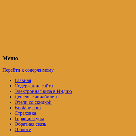
Индия – трип
Самостоятельные путешествия по
Индии и не только. Блог Татьяны
Осташевской
Меню
Перейти к содержимому
Главная
Содержание сайта
Электронная виза в Индию
Дешевые авиабилеты
Отели со скидкой
Booking.com
Страховка
Горящие туры
Обратная связь
О блоге