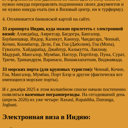
нужно никуда переправлять подлинники своих документов и
не нужно никуда ехать (ни в Визовый центр, ни в турфирму).
4. Оплачивается банковской картой на сайте.
33 аэропорта Индии, куда можно прилететь с электронной
визой:
Ахмедабад, Амритсар, Багдогра, Бангалор,
Бхубанешвар, Индор, Каликут, Каннур, Чандигарх, Ченнай,
Кочин, Коимбатор, Дели, Гая, Гоа (Даболим), Гоа (Мопа),
Гувахати, Хайдарабад, Джайпур, Калькутта, Лакхнау,
Мадурай, Мангалор, Мумбаи, Нагпур, Портблэр, Пуна, Сурат,
Тричи, Тривандрум, Варанаси, Вишакхапатнам, Виджаявада.
33 морских порта (для круизных туристов):
Ченнай, Кочин,
Гоа, Мангалор, Мумбаи, Порт Блэр и другие (фактически все
имеющиеся морские порты).
И с декабря 2025 в этом волшебном списке начали постепенно
появляться
наземные погранпереходы
. На сегодняшний день
(апрель 2026) их уже четыре: Raxaul, Rupaidiha, Darranga,
Jogbani.
Электронная виза в Индию: