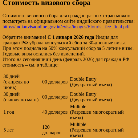
Стоимость визового сбора
Стоимость визового сбора для граждан разных стран можно
посмотреть на официальном сайте индийского правительства:
https://indianvisaonline.gov.in/evisa/images/Etourist_fee_final.pdf
Обратите внимание!
С 1 января 2026 года
Индия для
граждан РФ убрала консульский сбор за 30-дневные визы.
При этом подняла на 50% консульский сбор за 5-летние визы.
Годовые визы остались без изменений.
Итого на сегодняшний день (февраль 2026) для граждан РФ
стоимость – см. в таблице:
30 дней
Double Entry
(с апреля по
00 долларов
(Двукратный въезд)
июнь)
30 дней
Double Entry
00 долларов
(с июля по март)
(Двукратный въезд)
Multiple
1 год
40 долларов
(Разрешен многократный
въезд)
Multiple
120
5 лет
(Разрешен многократный
долларов
въезд)