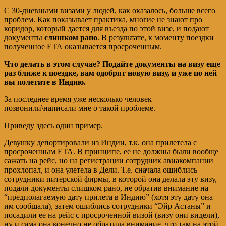
С 30-дневными визами у людей, как оказалось, больше всего
проблем. Как показывает практика, многие не знают про
коридор, который дается для въезда по этой визе, и подают
документы
слишком рано
. В результате, к моменту поездки
полученное ЕТА оказывается просроченным.
Что делать в этом случае? Подайте документы на визу еще
раз ближе к поездке, вам одобрят новую визу, и уже по ней
вы полетите в Индию.
За последнее время уже несколько человек
позвонили\написали мне о такой проблеме.
Приведу здесь один пример.
Девушку депортировали из Индии, т.к. она прилетела с
просроченным ЕТА. В принципе, ее не должны были вообще
сажать на рейс, но на регистрации сотрудник авиакомпании
прохлопал, и она улетела в Дели. Т.е. сначала ошиблись
сотрудники питерской фирмы, в которой она делала эту визу,
подали документы слишком рано, не обратив внимание на
“предполагаемую дату прилета в Индию” (хотя эту дату она
им сообщала), затем ошиблись сотрудники “Эйр Астаны” и
посадили ее на рейс с просроченной визой (визу они видели),
ну и сама она конечно не обратила внимание, что там на этой