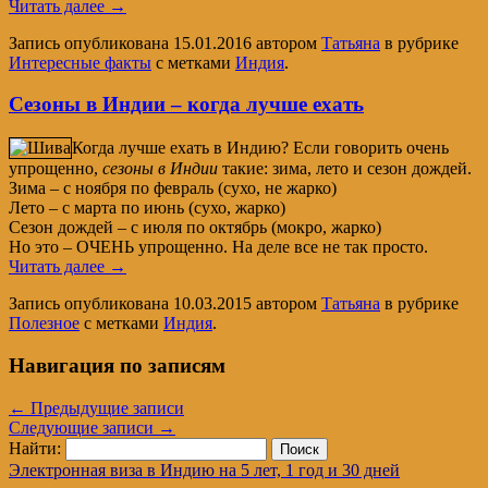
Читать далее
→
Запись опубликована
15.01.2016
автором
Татьяна
в рубрике
Интересные факты
с метками
Индия
.
Сезоны в Индии – когда лучше ехать
Когда лучше ехать в Индию? Если говорить очень
упрощенно,
сезоны в Индии
такие: зима, лето и сезон дождей.
Зима – с ноября по февраль (сухо, не жарко)
Лето – с марта по июнь (сухо, жарко)
Сезон дождей – с июля по октябрь (мокро, жарко)
Но это – ОЧЕНЬ упрощенно. На деле все не так просто.
Читать далее
→
Запись опубликована
10.03.2015
автором
Татьяна
в рубрике
Полезное
с метками
Индия
.
Навигация по записям
←
Предыдущие записи
Следующие записи
→
Найти:
Электронная виза в Индию на 5 лет, 1 год и 30 дней