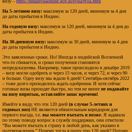
визу –
https://indianvisaonline.gov.in/evisa/tvoa.html
На 5-летнюю визу:
максимум за 120 дней, минимум за 4 дня
до даты прибытия в Индию.
На годовую визу:
максимум за 120 дней, минимум за 4 дня до
даты прибытия в Индию.
На 30-дневную визу:
максимум за 30 дней, минимум за 4 дня
до даты прибытия в Индию.
Это заявленные сроки. Но! Иногда в индийской Вселенной
что-то сбивается, и сроки получения становятся
непредсказуемы. Например, такое происходило в декабре 2019
– визу могли одобрить и через 15 часов, и через 72, и через 90
и больше. Одну визу мы ждали 6 дней! Сентябрь-октябрь 2022
– тоже долго приходилось ждать одобрения. И хотя сейчас
готовые визы приходят быстро, но тем не менее
не подавайте
на визу впритык, оставляйте запас времени!
Имейте в виду, что эти 120 дней
(в случае 5-летних и
годовых виз)
НЕ являются обязательным коридором для
первого въезда, т.е.
вы можете въехать и позже
. Я задавала
по этому поводу вопрос в службу поддержки, они ответили
“Вы можете въехать в страну в любой день, как указано в
подтверждении.” Почему тогда я пишу про 120 дней? Потому