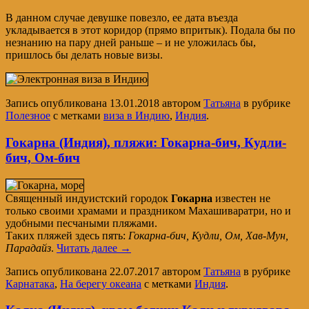
В данном случае девушке повезло, ее дата въезда
укладывается в этот коридор (прямо впритык). Подала бы по
незнанию на пару дней раньше – и не уложилась бы,
пришлось бы делать новые визы.
Запись опубликована
13.01.2018
автором
Татьяна
в рубрике
Полезное
с метками
виза в Индию
,
Индия
.
Гокарна (Индия), пляжи: Гокарна-бич, Кудли-
бич, Ом-бич
Священный индуистский городок
Гокарна
известен не
только своими храмами и праздником Махашиваратри, но и
удобными песчаными пляжами.
Таких пляжей здесь пять:
Гокарна-бич, Кудли, Ом, Хав-Мун,
Парадайз
.
Читать далее
→
Запись опубликована
22.07.2017
автором
Татьяна
в рубрике
Карнатака
,
На берегу океана
с метками
Индия
.