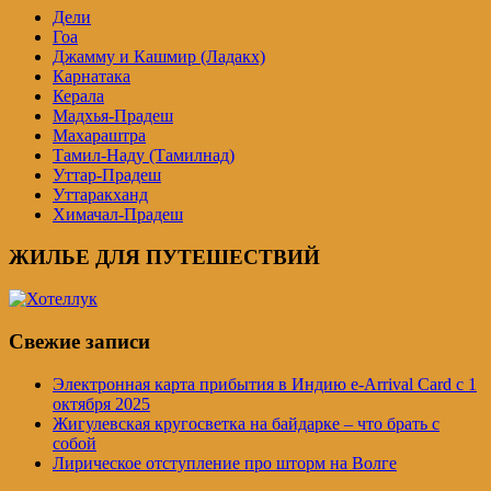
Дели
Гоа
Джамму и Кашмир (Ладакх)
Карнатака
Керала
Мадхья-Прадеш
Махараштра
Тамил-Наду (Тамилнад)
Уттар-Прадеш
Уттаракханд
Химачал-Прадеш
ЖИЛЬЕ ДЛЯ ПУТЕШЕСТВИЙ
Свежие записи
Электронная карта прибытия в Индию e-Arrival Card с 1
октября 2025
Жигулевская кругосветка на байдарке – что брать с
собой
Лирическое отступление про шторм на Волге