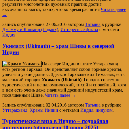
результате многолетних духовных практик достиг
высочайших высот, таких, что во время распятия
Читать далее
→
Запись опубликована
27.06.2016
автором
Татьяна
в рубрике
Джамму и Кашмир (Ладакх)
,
Интересные факты
с метками
Индия
.
Укиматх (Ukimath) – храм Шивы в северной
Индии
На севере Индии в штате Уттаракханд
есть регион Гархвал. Он представляет собой горные хребты,
ущелья и узкие долины. Здесь, в Гархвальских Гималаях, есть
маленький городок
Укиматх (Ukimath)
. Городок совсем не
туристический и не паломнический, тихий и спокойный, хотя
в нем есть очень даже значимый древний индуистский храм,
посвященный Шиве.
Читать далее
→
Запись опубликована
02.04.2016
автором
Татьяна
в рубрике
Уттаракханд
,
Храмы Индии
с метками
Индия
,
индуизм
.
Туристическая виза в Индию – подробная
инструкция (обновлено 10 июля 2025)