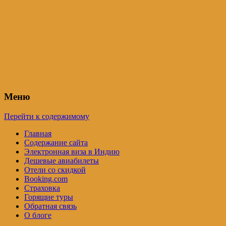
Индия – трип
Самостоятельные путешествия по
Индии и не только. Блог Татьяны
Осташевской
Меню
Перейти к содержимому
Главная
Содержание сайта
Электронная виза в Индию
Дешевые авиабилеты
Отели со скидкой
Booking.com
Страховка
Горящие туры
Обратная связь
О блоге