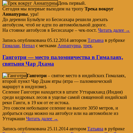
День первый.
Сегодня мы впервые выходим на тропу
Трека вокруг
Аннапурны
, ура!
До деревни Бульбуле из Бесисахара решили доехать
автобусом, чтоб не идти по автомобильной дороге.
На стоянке автобусов в Бесисахаре – чек-пост.
Читать далее
→
Запись опубликована
05.12.2014
автором
Татьяна
в рубрике
Гималаи
,
Непал
с метками
Аннапурна
,
трек
.
Ганготри — место паломничества в Гималаях,
святыня Чар Дхама
Ганготри
– святое место в индийских Гималаях,
второй пункт Чар Дхам ятры (ятра — паломнический
маршрут в индуизме).
Селение Ганготри находится в штате Уттаракханд (Индия)
среди кедровых лесов в ущелье самой священной индийской
реки Ганги, в 19 км от ее истока.
Это совсем небольшое селение на высоте 3050 метров, и
добраться сюда можно на автобусе или на автомобиле из
Уттаркаши
Читать далее
→
Запись опубликована
25.11.2014
автором
Татьяна
в рубрике