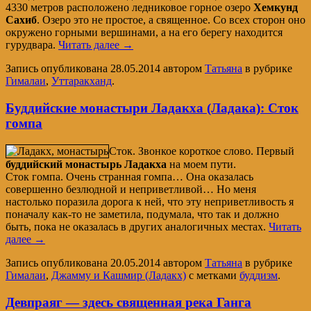
4330 метров расположено ледниковое горное озеро
Хемкунд
Сахиб
. Озеро это не простое, а священное. Со всех сторон оно
окружено горными вершинами, а на его берегу находится
гурудвара.
Читать далее
→
Запись опубликована
28.05.2014
автором
Татьяна
в рубрике
Гималаи
,
Уттаракханд
.
Буддийские монастыри Ладакха (Ладака): Сток
гомпа
Сток. Звонкое короткое слово. Первый
буддийский монастырь Ладакха
на моем пути.
Сток гомпа. Очень странная гомпа… Она оказалась
совершенно безлюдной и неприветливой… Но меня
настолько поразила дорога к ней, что эту неприветливость я
поначалу как-то не заметила, подумала, что так и должно
быть, пока не оказалась в других аналогичных местах.
Читать
далее
→
Запись опубликована
20.05.2014
автором
Татьяна
в рубрике
Гималаи
,
Джамму и Кашмир (Ладакх)
с метками
буддизм
.
Девпраяг — здесь священная река Ганга