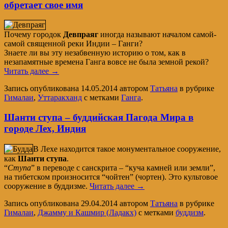
обретает свое имя
Почему городок
Девпраяг
иногда называют началом самой-
самой священной реки Индии – Ганги?
Знаете ли вы эту незабвенную историю о том, как в
незапамятные времена Ганга вовсе не была земной рекой?
Читать далее
→
Запись опубликована
14.05.2014
автором
Татьяна
в рубрике
Гималаи
,
Уттаракханд
с метками
Ганга
.
Шанти ступа – буддийская Пагода Мира в
городе Лех, Индия
В Лехе находится такое монументальное сооружение,
как
Шанти ступа
.
“
Ступа
” в переводе с санскрита – “куча камней или земли”,
на тибетском произносится “чойтен” (чортен). Это культовое
сооружение в буддизме.
Читать далее
→
Запись опубликована
29.04.2014
автором
Татьяна
в рубрике
Гималаи
,
Джамму и Кашмир (Ладакх)
с метками
буддизм
.