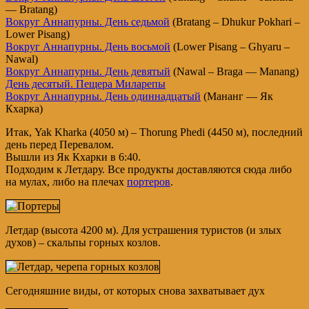
— Bratang)
Вокруг Аннапурны. День седьмой
(Bratang – Dhukur Pokhari –
Lower Pisang)
Вокруг Аннапурны. День восьмой
(Lower Pisang – Ghyaru –
Nawal)
Вокруг Аннапурны. День девятый
(Nawal – Braga — Manang)
День десятый. Пещера Миларепы
Вокруг Аннапурны. День одиннадцатый
(Мананг — Як
Кхарка)
Итак, Yak Kharka (4050 м) – Thorung Phedi (4450 м), последний
день перед Перевалом.
Вышли из Як Кхарки в 6:40.
Подходим к Летдару. Все продукты доставляются сюда либо
на мулах, либо на плечах
портеров
.
Летдар (высота 4200 м). Для устрашения туристов (и злых
духов) – скальпы горных козлов.
Сегодняшние виды, от которых снова захватывает дух