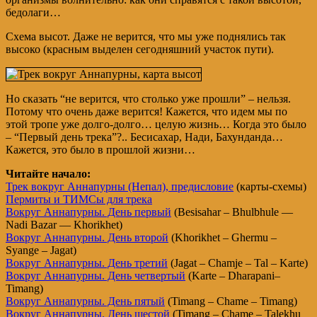
бедолаги…
Схема высот. Даже не верится, что мы уже поднялись так
высоко (красным выделен сегодняшний участок пути).
Но сказать “не верится, что столько уже прошли” – нельзя.
Потому что очень даже верится! Кажется, что идем мы по
этой тропе уже долго-долго… целую жизнь… Когда это было
– “Первый день трека”?.. Бесисахар, Нади, Бахунданда…
Кажется, это было в прошлой жизни…
Читайте начало:
Трек вокруг Аннапурны (Непал), предисловие
(карты-схемы)
Пермиты и ТИМСы для трека
Вокруг Аннапурны. День первый
(Besisahar – Bhulbhule —
Nadi Bazar — Khorikhet)
Вокруг Аннапурны. День второй
(Khorikhet – Ghermu –
Syange – Jagat)
Вокруг Аннапурны. День третий
(Jagat – Chamje – Tal – Karte)
Вокруг Аннапурны. День четвертый
(Karte – Dharapani–
Timang)
Вокруг Аннапурны. День пятый
(Timang – Chame – Timang)
Вокруг Аннапурны. День шестой
(Timang – Chame – Talekhu