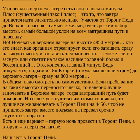
У ночевки в верхнем лагере есть свои плюсы и минусы.
Плюс (существенный такой плюс) – это то, что завтра
придется идти значительно меньше. Участок от Торонг Педи
до Верхнего лагеря – самый тяжелый, очень резкий набор
высоты, самый большой уклон на всем завтрашнем пути к
перевалу.
Но! Ночевать в верхнем лагере на высоте 4850 метров… кто
его знает, как организм отреагирует, если его затащить сразу
на такую высоту и заставить там заночевать… сможет ли он
заснуть или ответит на такое насилие головной болью и
бессонницей… Это, конечно, главный минус. Ведь
получается, подъем из Як Кхарки (откуда мы вышли утром) до
верхнего лагеря – сразу на 800 метров…
В общем, надо смотреть по самочувствию. Если пребывание
на таких высотах переносится легко, то наверно лучше
заночевать в Верхнем лагере, тогда завтрашний путь будет
покороче. Но если чувствуются симптомы горняшки, то
лучше все же заночевать в Торонг Педи на 4450, чтоб не
пришлось завтра вместо подъема на перевал срочно
спускаться обратно.
Есть и еще вариант – первую ночь провести в Торонг Педи, а
вторую – в верхнем лагере.
Наш гест в Торонг Педи.