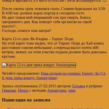
повар в Братанге), а у кого-то Россия с йети ассоциируется. 🙂
После ужина сразу ложимся спать. Ставим будильник на 3:30.
В 4:00 нас должен ждать портер в соседнем гесте.
Не дает покоя мой вчерашний сон про смерть. Боюсь
завтрашнего дня. Как поведет себя организм на такой
высоте?..
Господи, помоги нам завтра!!
Карта 12-го дня: Як Кхарка – Торонг Педи.
На этой карте тоже видно, что от Торонг Педи до Хай кемпа
расстояние совсем небольшое, а перепад высот почти 400
метров, значит, на этом участке подъем должен быть довольно
крутым.
Читайте продолжение:
Наш подъем на перевал Торонг Ла (13-
й день трека вокруг Аннапурны)
Запись опубликована
27.02.2015
автором
Татьяна
в рубрике
Гималаи
,
Непал
с метками
Аннапурна
,
трек
.
Навигация по записям