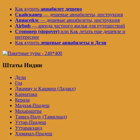
Как купить
авиабилет дешево
Скайсканер
— дешевые авиабилеты, инструкция
Авиасейлс
— дешевые авиабилеты, инструкция
Airbnb
— аренда частного жилья для путешествий
Стоповер (stopover)
или Как летать еще дешевле и
интереснее
Как купить
дешевые авиабилеты в Дели
Штаты Индии
Дели
Гоа
Джамму и Кашмир (Ладакх)
Карнатака
Керала
Мадхья-Прадеш
Махараштра
Тамил-Наду (Тамилнад)
Уттар-Прадеш
Уттаракханд
Химачал-Прадеш