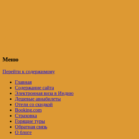
Индия – трип
Самостоятельные путешествия по
Индии и не только. Блог Татьяны
Осташевской
Меню
Перейти к содержимому
Главная
Содержание сайта
Электронная виза в Индию
Дешевые авиабилеты
Отели со скидкой
Booking.com
Страховка
Горящие туры
Обратная связь
О блоге