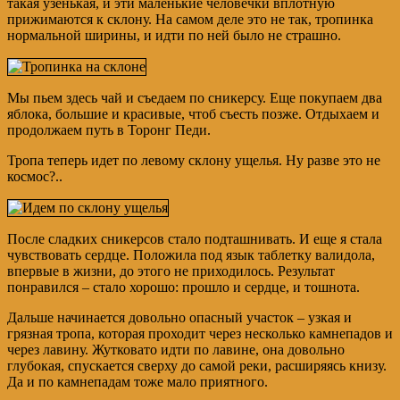
такая узенькая, и эти маленькие человечки вплотную
прижимаются к склону. На самом деле это не так, тропинка
нормальной ширины, и идти по ней было не страшно.
Мы пьем здесь чай и съедаем по сникерсу. Еще покупаем два
яблока, большие и красивые, чтоб съесть позже. Отдыхаем и
продолжаем путь в Торонг Педи.
Тропа теперь идет по левому склону ущелья. Ну разве это не
космос?..
После сладких сникерсов стало подташнивать. И еще я стала
чувствовать сердце. Положила под язык таблетку валидола,
впервые в жизни, до этого не приходилось. Результат
понравился – стало хорошо: прошло и сердце, и тошнота.
Дальше начинается довольно опасный участок – узкая и
грязная тропа, которая проходит через несколько камнепадов и
через лавину. Жутковато идти по лавине, она довольно
глубокая, спускается сверху до самой реки, расширяясь книзу.
Да и по камнепадам тоже мало приятного.