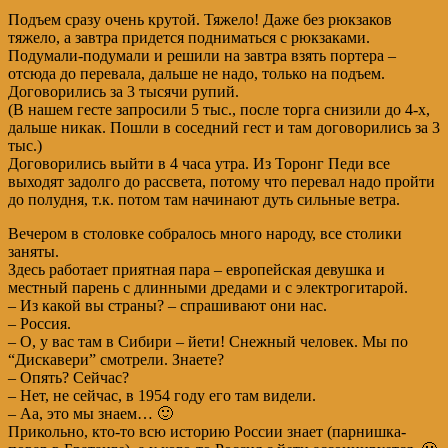
Подъем сразу очень крутой. Тяжело! Даже без рюкзаков
тяжело, а завтра придется подниматься с рюкзаками.
Подумали-подумали и решили на завтра взять портера –
отсюда до перевала, дальше не надо, только на подъем.
Договорились за 3 тысячи рупий.
(В нашем гесте запросили 5 тыс., после торга снизили до 4-х,
дальше никак. Пошли в соседний гест и там договорились за 3
тыс.)
Договорились выйти в 4 часа утра. Из Торонг Педи все
выходят задолго до рассвета, потому что перевал надо пройти
до полудня, т.к. потом там начинают дуть сильные ветра.
Вечером в столовке собралось много народу, все столики
заняты.
Здесь работает приятная пара – европейская девушка и
местный парень с длинными дредами и с электрогитарой.
– Из какой вы страны? – спрашивают они нас.
– Россия.
– О, у вас там в Сибири – йети! Снежный человек. Мы по
“Дискавери” смотрели. Знаете?
– Опять? Сейчас?
– Нет, не сейчас, в 1954 году его там видели.
– Аа, это мы знаем… 🙂
Прикольно, кто-то всю историю России знает (парнишка-