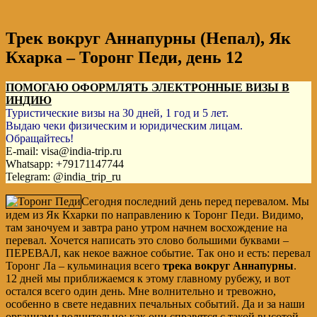
Трек вокруг Аннапурны (Непал), Як
Кхарка – Торонг Педи, день 12
ПОМОГАЮ ОФОРМЛЯТЬ ЭЛЕКТРОННЫЕ ВИЗЫ В
ИНДИЮ
Туристические визы на 30 дней, 1 год и 5 лет.
Выдаю чеки физическим и юридическим лицам.
Обращайтесь!
E-mail: visa@india-trip.ru
Whatsapp: +79171147744
Telegram: @india_trip_ru
Сегодня последний день перед перевалом. Мы
идем из Як Кхарки по направлению к Торонг Педи. Видимо,
там заночуем и завтра рано утром начнем восхождение на
перевал. Хочется написать это слово большими буквами –
ПЕРЕВАЛ, как некое важное событие. Так оно и есть: перевал
Торонг Ла – кульминация всего
трека вокруг Аннапурны
.
12 дней мы приближаемся к этому главному рубежу, и вот
остался всего один день.
Мне волнительно и тревожно,
особенно в свете недавних печальных событий. Да и за наши
организмы волнительно: как они справятся с такой высотой,